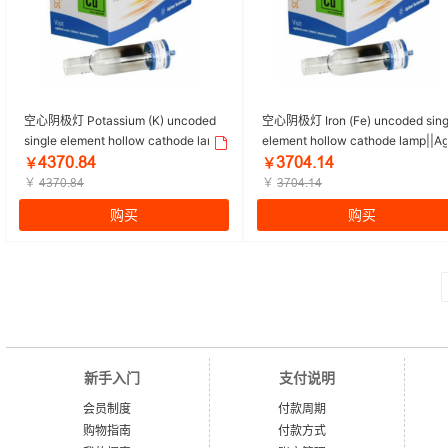
空心阴极灯 Potassium (K) uncoded
空心阴极灯 Iron (Fe) uncoded sing
single element hollow cathode lamp
element hollow cathode lamp||Ag
||Agilent/安捷伦 | 1个
nt/安捷伦 | 1个
ȦğǅŏŕȤȦ
ğǅŏȦŕȜȦ
￥
￥
￥
￥
ȦğǅŏŕȤȦ
ğǅŏȦŕȜȦ
购买
购买
新手入门
支付说明
会员制度
付款周期
购物指南
付款方式