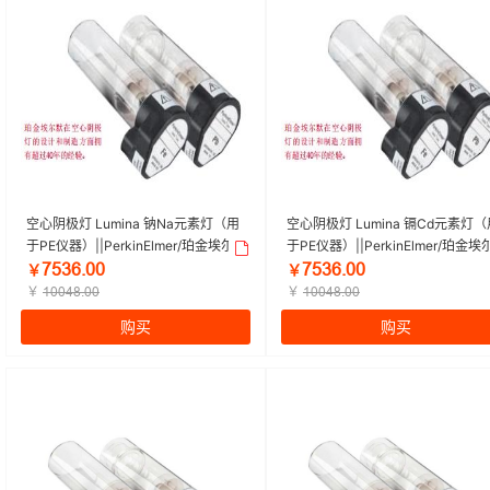
空心阴极灯 Lumina 钠Na元素灯（用
空心阴极灯 Lumina 镉Cd元素灯（
于PE仪器）||PerkinElmer/珀金埃尔
于PE仪器）||PerkinElmer/珀金埃
默 | 1个
默 | 1个
ǅŪğĪŕŏŏ
ǅŪğĪŕŏŏ
￥
￥
￥
￥
ȜŏŏȦȤŕŏŏ
ȜŏŏȦȤŕŏŏ
购买
购买