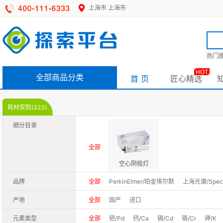
上海市
上海市
热门搜
HOT
全部商品分类
首 页
匠心精选
耗材安防(323)
细分目录
全部
空心阴极灯
品牌
全部
PerkinElmer/珀金埃尔默
上海光谱/Spec
产地
全部
国产
进口
元素类型
全部
钯/Pd
钙/Ca
镉/Cd
铬/Cr
钾/K