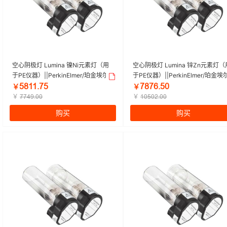
空心阴极灯 Lumina 镍Ni元素灯（用
空心阴极灯 Lumina 锌Zn元素灯（
于PE仪器）||PerkinElmer/珀金埃尔
于PE仪器）||PerkinElmer/珀金埃
默 | 1个
默 | 1个
ŪȤȜȜŕǅŪ
ǅȤǅĪŕŪŏ
￥
￥
￥
￥
ǅǅȦŽŕŏŏ
ȜŏŪŏĤŕŏŏ
购买
购买