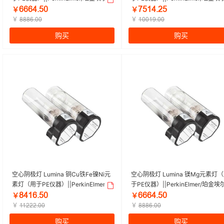
默 | 1个
默 | 1个
ĪĪĪȦŕŪŏ
ǅŪȜȦŕĤŪ
￥
￥
￥
￥
ȤȤȤĪŕŏŏ
ȜŏŏȜŽŕŏŏ
购买
购买
空心阴极灯 Lumina 铜Cu铁Fe镍Ni元
空心阴极灯 Lumina 镁Mg元素灯
素灯（用于PE仪器）||PerkinElmer/
于PE仪器）||PerkinElmer/珀金埃
珀金埃尔默 | 1个
默 | 1个
ȤȦȜĪŕŪŏ
ĪĪĪȦŕŪŏ
￥
￥
￥
￥
ȜȜĤĤĤŕŏŏ
ȤȤȤĪŕŏŏ
购买
购买