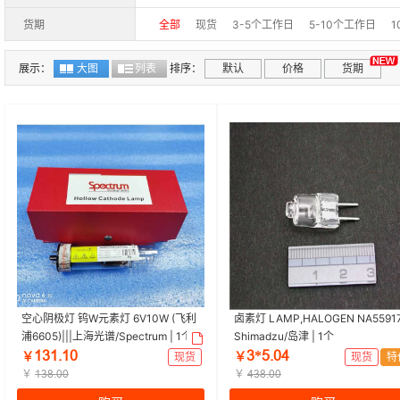
硼/B
铝/Al
硅/Si
钪/Sc
钛/Ti
钒/V
钴
货期
全部
现货
3-5个工作日
5-10个工作日
1
碲/Te
钡/Ba
镧/La
铈/Ce
镨/Pr
钕/Nd
展示：
大图
列表
排序：
默认
价格
货期
锇/Os
铱/Ir
铂/Pt
金/Au
汞/Hg
铋/Bi
空心阴极灯 钨W元素灯 6V10W (飞利
卤素灯 LAMP,HALOGEN NA55917
浦6605)|||上海光谱/Spectrum | 1个
Shimadzu/岛津 | 1个
ȜğȜŕȜŏ
ğ*ŪŕŏȦ
￥
现货
￥
现货
特
￥
￥
ȜğȤŕŏŏ
ȦğȤŕŏŏ