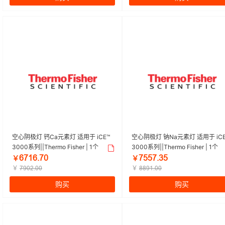
空心阴极灯 钙Ca元素灯 适用于 iCE™
空心阴极灯 钠Na元素灯 适用于 iCE
3000系列||Thermo Fisher | 1个
3000系列||Thermo Fisher | 1个
ĪǅȜĪŕǅŏ
ǅŪŪǅŕğŪ
￥
￥
￥
￥
ǅŽŏĤŕŏŏ
ȤȤŽȜŕŏŏ
购买
购买