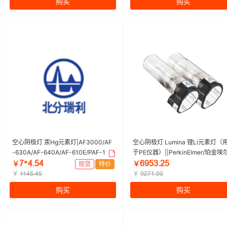
购买
购买
空心阴极灯 汞Hg元素灯|AF3000/AF
空心阴极灯 Lumina 锂Li元素灯（
-630A/AF-640A/AF-610E/PAF-110
于PE仪器）||PerkinElmer/珀金埃
0|北分瑞利 | 1个
默 | 1个
ǅ*ȦŕŪȦ
ĪŽŪğŕĤŪ
￥
现货
特价
￥
￥
￥
ȜȜȦŪŕȦŪ
ŽĤǅȜŕŏŏ
购买
购买