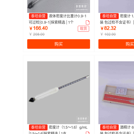
泰坦自营
液体密度计比重计0.9-1
泰坦自营
密度计 1
可过检|0.9-1|探索精选 | 1个
装 包过检不含证书）|1.
ȩĕĕŽɉŖ
ȀŒŽĳŒ
选 | 1支
￥
现货
￥
￥
￥
ŒŖȀŽŖŖ
ȩŖŒŽŴŖ
购买
购买
泰坦自营
密度计（1.5～1.6）g/mL
泰坦自营
酒精计 
|1.5～1.6|探索精选 | 1支
装 包过检不含证书）|