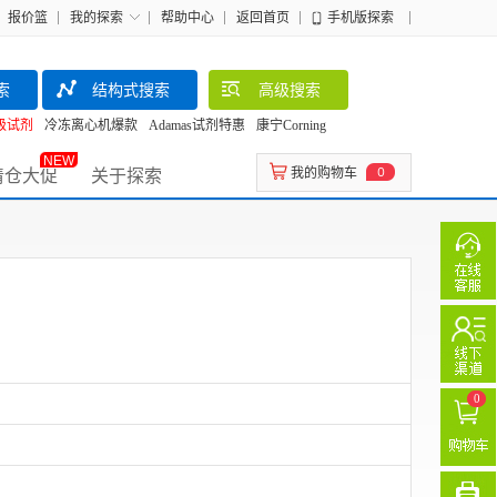
报价篮
我的探索
帮助中心
返回首页
手机版探索
索
结构式搜索
高级搜索
级试剂
冷冻离心机爆款
Adamas试剂特惠
康宁Corning
NEW
清仓大促
关于探索
我的购物车
0
0