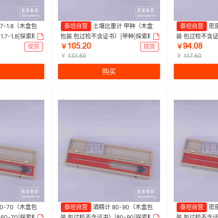
.7-1.8（木盒包
泰坦自营
土壤比重计 甲种（木盒
泰坦自营
密度
7-1.8|探索精
包装 包过检不含证书）|甲种|探索精
装 包过检不含证书
ȩŖŬŽŒŖ
ŴɉŽŖȀ
选 | 1支
选 | 1支
现货
￥
现货
￥
￥
￥
ȩĳȩŽŬŖ
ȩȩǊŽĕŖ
购买
60-70（木盒包
泰坦自营
酒精计 80-90（木盒包
泰坦自营
密度
60-70|探索精
装 包过检不含证书）|80-90|探索精
装 包过检不含证书