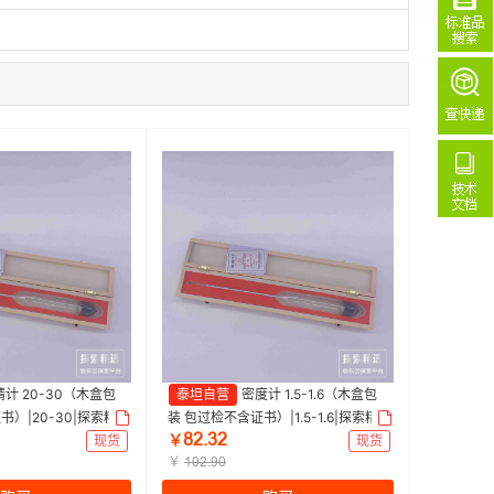
精计 20-30（木盒包
泰坦自营
密度计 1.5-1.6（木盒包
书）|20-30|探索精
装 包过检不含证书）|1.5-1.6|探索精
ȀŒŽĳŒ
选 | 1支
现货
￥
现货
￥
ȩŖŒŽŴŖ