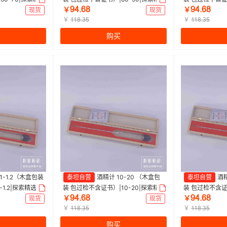
ŴɉŽĕȀ
ŴɉŽĕȀ
选 | 1支
选 | 1支
现货
￥
现货
￥
￥
￥
ȩȩȀŽĳŬ
ȩȩȀŽĳŬ
购买
.1-1.2（木盒包装
泰坦自营
酒精计 10-20 （木盒包
泰坦自营
酒
1.2|探索精选 |
装 包过检不含证书）|10-20|探索精
装 包过检不含证
ŴɉŽĕȀ
ŴɉŽĕȀ
选 | 1支
选 | 1支
现货
￥
现货
￥
￥
￥
ȩȩȀŽĳŬ
ȩȩȀŽĳŬ
购买