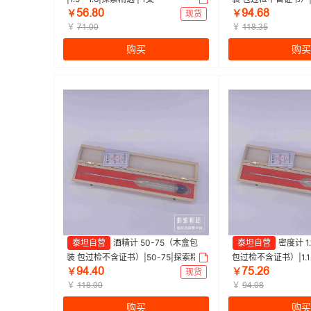
ŬĕŽȀŖ
ŴɉŽĕȀ
选 | 1支
￥
现货
￥
￥
￥
ǊȩŽŖŖ
ȩȩȀŽĳŬ
购买
购买
泰坦自营
酒精计 50-75（木盒包
泰坦自营
密度计 1
装 包过检不含证书）|50-75|探索精
包过检不含证书）|1.1-
ŴɉŽɉŖ
ǊŬŽŒĕ
选 | 1支
1支
￥
现货
￥
￥
￥
ȩȩȀŽŖŖ
ŴɉŽŖȀ
购买
购买