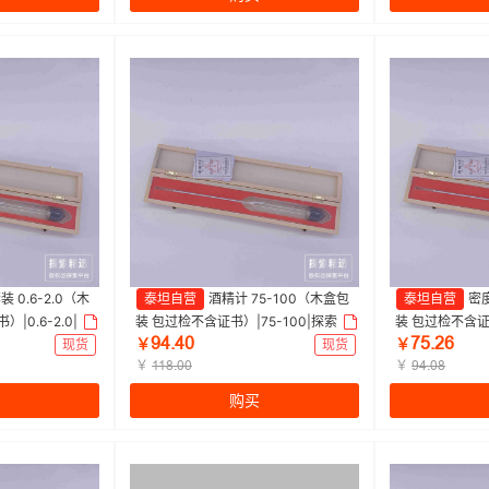
 0.6-2.0（木
泰坦自营
酒精计 75-100（木盒包
泰坦自营
密度
|0.6-2.0|探
装 包过检不含证书）|75-100|探索精
装 包过检不含证书
ŴɉŽɉŖ
ǊŬŽŒĕ
套）
选 | 1支
选 | 1支
现货
￥
现货
￥
￥
￥
ȩȩȀŽŖŖ
ŴɉŽŖȀ
购买