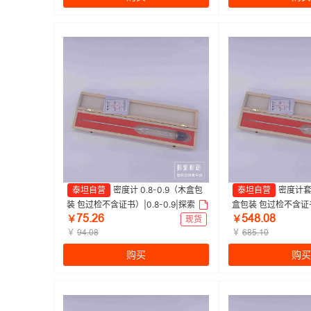
泰坦自营
密度计 0.8-0.9（木盒包
泰坦自营
密度计套装
装 包过检不含证书）|0.8-0.9|探索精
盒包装 包过检不含证书）
ǊŬŽŒĕ
ŬɉȀŽŖȀ
选 | 1支
索精选 | 1套（14支/
￥
现货
￥
￥
￥
ŴɉŽŖȀ
ĕȀŬŽȩŖ
购买
购买