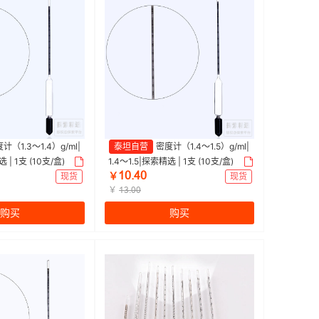
计（1.3～1.4）g/ml|
泰坦自营
密度计（1.4～1.5）g/ml|
 | 1支 (10支/盒)
1.4～1.5|探索精选 | 1支 (10支/盒)
ȩŖŽɉŖ
现货
￥
现货
￥
ȩĳŽŖŖ
购买
购买