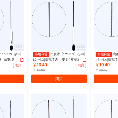
1～1.2）g/ml|
泰坦自营
密度计（1.2～1.3）g/ml|
泰坦自营
密度
支 (10支/盒)
1.2～1.3|探索精选 | 1支 (10支/盒)
1.3～1.4|探索精选
ȩŖŽɉŖ
ȩŖŽɉŖ
现货
￥
现货
￥
￥
￥
ȩĳŽŖŖ
ȩĳŽŖŖ
购买