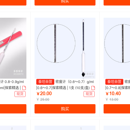
购买
0.8-0.9g/ml
泰坦自营
密度计（0.6～0.7）g/ml
泰坦自营
密度
/ml|探索精选 | 1
|0.6～0.7|探索精选 | 1支 (10支/盒)
|0.7～0.8|探索精
ŒŖŽŖŖ
ȩŖŽɉŖ
现货
￥
现货
￥
￥
￥
ŒŬŽŖŖ
ȩĳŽŖŖ
购买