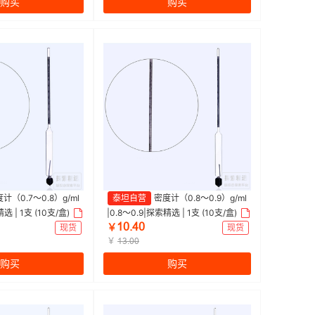
购买
购买
计（0.7～0.8）g/ml
泰坦自营
密度计（0.8～0.9）g/ml
选 | 1支 (10支/盒)
|0.8～0.9|探索精选 | 1支 (10支/盒)
ȩŖŽɉŖ
现货
￥
现货
￥
ȩĳŽŖŖ
购买
购买