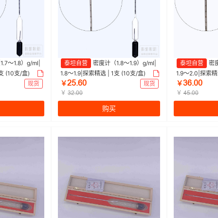
7～1.8）g/ml|
泰坦自营
密度计（1.8～1.9）g/ml|
泰坦自营
密度
支 (10支/盒)
1.8～1.9|探索精选 | 1支 (10支/盒)
1.9～2.0|探索精选
ŒŬŽĕŖ
ĳĕŽŖŖ
现货
￥
现货
￥
￥
￥
ĳŒŽŖŖ
ɉŬŽŖŖ
购买