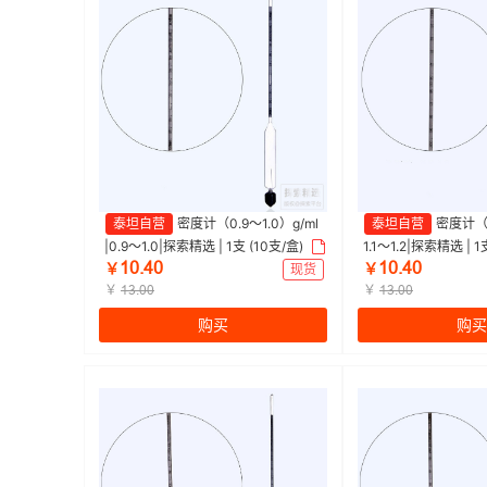
泰坦自营
密度计（0.9～1.0）g/ml
泰坦自营
密度计（1.
|0.9～1.0|探索精选 | 1支 (10支/盒)
1.1～1.2|探索精选 | 1
ȩŖŽɉŖ
ȩŖŽɉŖ
￥
现货
￥
￥
￥
ȩĳŽŖŖ
ȩĳŽŖŖ
购买
购买