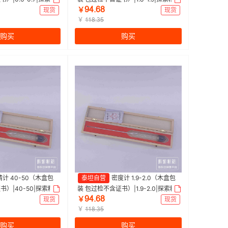
ŴɉŽĕȀ
选 | 1支
现货
￥
现货
￥
ȩȩȀŽĳŬ
购买
购买
精计 40-50（木盒包
泰坦自营
密度计 1.9-2.0（木盒包
书）|40-50|探索精
装 包过检不含证书）|1.9-2.0|探索精
ŴɉŽĕȀ
选 | 1支
现货
￥
现货
￥
ȩȩȀŽĳŬ
购买
购买