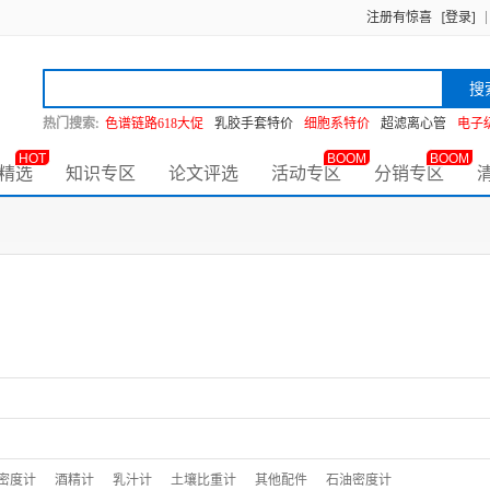
注册有惊喜
[登录]
搜
热门搜索:
色谱链路618大促
乳胶手套特价
细胞系特价
超滤离心管
电子
HOT
BOOM
BOOM
精选
知识专区
论文评选
活动专区
分销专区
密度计
酒精计
乳汁计
土壤比重计
其他配件
石油密度计