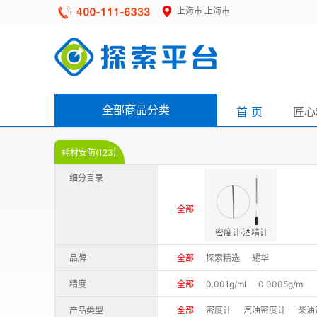
上海市
上海市
全部商品分类
首 页
匠心
耗材安防(123)
细分目录
全部
密度计·酒精计
品牌
全部
探索精选
耀华
精度
全部
0.001g/ml
0.0005g/ml
产品类型
全部
密度计
汽油密度计
柴油