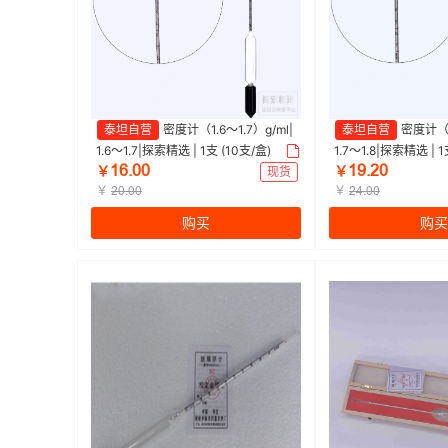
泰坦自营
密度计（1.6～1.7）g/ml|
泰坦自营
密度计（1.
1.6～1.7|探索精选 | 1支 (10支/盒)
1.7～1.8|探索精选 | 1
ȩĕŽŖŖ
ȩŴŽŒŖ
￥
现货
￥
￥
￥
ŒŖŽŖŖ
ŒɉŽŖŖ
购买
购买