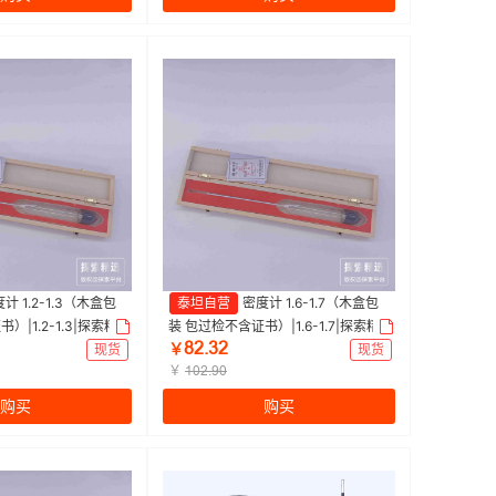
计 1.2-1.3（木盒包
泰坦自营
密度计 1.6-1.7（木盒包
）|1.2-1.3|探索精
装 包过检不含证书）|1.6-1.7|探索精
ȀŒŽĳŒ
选 | 1支
现货
￥
现货
￥
ȩŖŒŽŴŖ
购买
购买