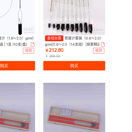
计（1.9～2.0）g/ml|
泰坦自营
密度计套装（0.6～2.0）
 | 1支 (10支/盒)
g/ml|0.6～2.0（14支组）|探索精选 |
ŒȩŒŽȀŖ
1套
现货
￥
现货
￥
ŒĕĕŽŖŖ
购买
购买