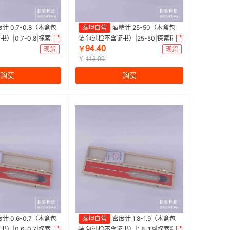
计 0.7-0.8（木盒包
泰坦自营
酒精计 25-50（木盒包
）|0.7-0.8|探索精
装 包过检不含证书）|25-50|探索精
ŴɉŽɉŖ
选 | 1支
现货
￥
现货
￥
ȩȩȀŽŖŖ
购买
购买
计 0.6-0.7（木盒包
泰坦自营
密度计 1.8-1.9（木盒包
）|0.6-0.7|探索精
装 包过检不含证书）|1.8-1.9|探索精