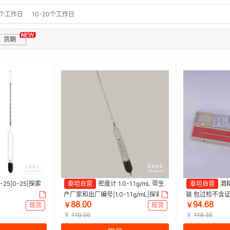
0个工作日
10-20个工作日
货期
-25|0-25|探索
泰坦自营
密度计 1.0-1.1g/mL 带生
泰坦自营
酒
产厂家和出厂编号|1.0-1.1g/mL|探索
装 包过检不含证
ȀȀŽŖŖ
ŴɉŽĕȀ
精选 | 1支
选 | 1支
现货
￥
现货
￥
￥
￥
ȩȩŖŽŖŖ
ȩȩȀŽĳŬ