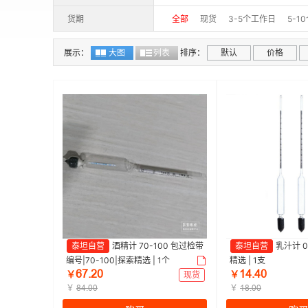
货期
全部
现货
3-5个工作日
5-1
展示：
大图
列表
排序：
默认
价格
泰坦自营
酒精计 70-100 包过检带
泰坦自营
乳汁计 0
编号|70-100|探索精选 | 1个
精选 | 1支
ĕǊŽŒŖ
ȩɉŽɉŖ
￥
现货
￥
￥
￥
ȀɉŽŖŖ
ȩȀŽŖŖ