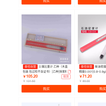
购买
购买
泰坦自营
土壤比重计 乙种（木盒
泰坦自营
柴油密度计 
包装 包过检不含证书）|乙种|探索精
精度0.001|0.8-0.9g
ȩŖŬŽŒŖ
ǊȩŽŒŖ
选 | 1支
支
￥
现货
￥
￥
￥
ȩĳȩŽŬŖ
ȀŴŽŖŖ
购买
购买