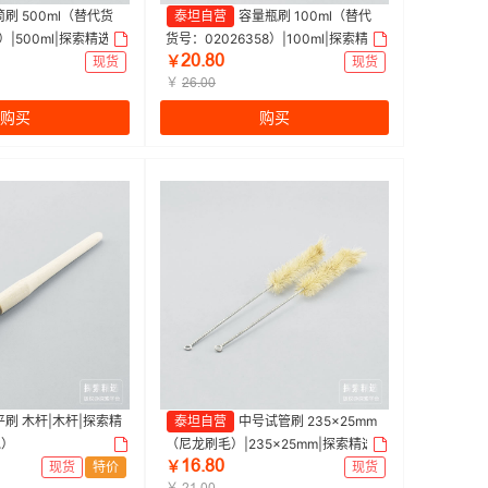
刷 500ml（替代货
泰坦自营
容量瓶刷 100ml（替代
）|500ml|探索精选 |
货号：02026358）|100ml|探索精选
ſřŤȬř
| 1捆（5个/捆）
现货
￥
现货
￥
ſƧŤřř
购买
购买
平刷 木杆|木杆|探索精
泰坦自营
中号试管刷 235×25mm
包）
（尼龙刷毛）|235×25mm|探索精选 |
ǝƧŤȬř
1包（10个/包）
现货
特价
￥
现货
￥