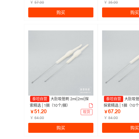
￥
￥
œƚŤřř
ŁœŤřř
购买
购买
泰坦自营
大肚吸管刷 2ml|2ml|探
泰坦自营
大肚吸管刷
索精选 | 1捆（10个/捆）
探索精选 | 1捆（10
œǝŤſř
ƧƚŤſř
￥
现货
￥
￥
￥
ƧȂŤřř
ȬȂŤřř
购买
购买