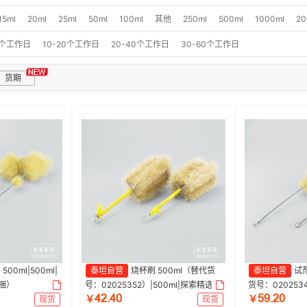
15ml
20ml
25ml
50ml
100ml
其他
250ml
500ml
1000ml
20
0个工作日
10-20个工作日
20-40个工作日
30-60个工作日
货期
00ml|500ml|
泰坦自营
烧杯刷 500ml（替代货
泰坦自营
试剂
/捆）
号：02025352）|500ml|探索精选 |
货号：020253
ȂſŤȂř
œůŤſř
1包（5个/包)
| 1包（10个/包)
现货
￥
现货
￥