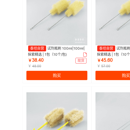
泰坦自营
试剂瓶刷 100ml|100ml|
泰坦自营
试剂瓶刷 2
探索精选 | 1包（10个/包)
探索精选 | 1包（10个
ŁȬŤȂř
ȂœŤƧř
￥
现货
￥
￥
￥
ȂȬŤřř
œƚŤřř
购买
购买