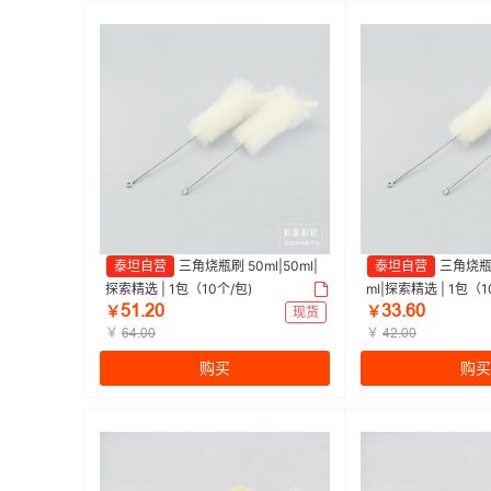
泰坦自营
三角烧瓶刷 50ml|50ml|
泰坦自营
三角烧瓶刷
探索精选 | 1包（10个/包)
ml|探索精选 | 1包（1
œǝŤſř
ŁŁŤƧř
￥
现货
￥
￥
￥
ƧȂŤřř
ȂſŤřř
购买
购买