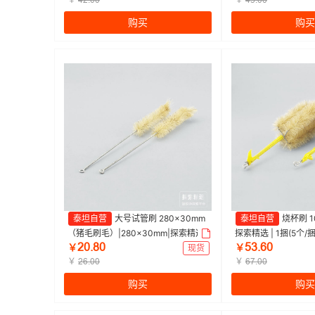
ȂſŤřř
ȂœŤřř
购买
购买
泰坦自营
大号试管刷 280×30mm
泰坦自营
烧杯刷 10
（猪毛刷毛）|280×30mm|探索精选
探索精选 | 1捆(5个/
ſřŤȬř
œŁŤƧř
| 1包（10个/包）
￥
现货
￥
￥
￥
ſƧŤřř
ƧƚŤřř
购买
购买