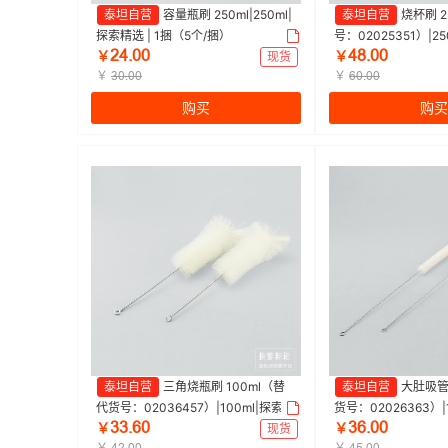
泰坦自营
容量瓶刷 250ml|250ml|
泰坦自营
烧杯刷 2
探索精选 | 1捆（5个/捆）
号：02025351）|25
ſȂŤřř
ȂȬŤřř
1包（10个/包)
￥
现货
￥
￥
￥
ŁřŤřř
ƧřŤřř
购买
购买
泰坦自营
三角烧瓶刷 100ml（替
泰坦自营
大肚吸管
代货号：02036457）|100ml|探索精
货号：02026363）|
ŁŁŤƧř
ŁƧŤřř
选 | 1包（10个/包)
1捆（10个/捆）
￥
现货
￥
￥
￥