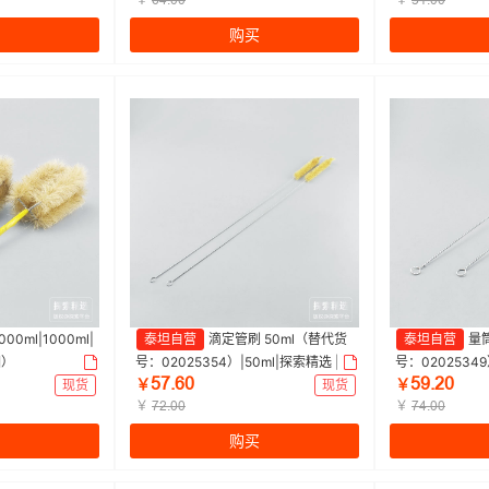
ƧȂŤřř
œǝŤřř
购买
00ml|1000ml|
泰坦自营
滴定管刷 50ml（替代货
泰坦自营
量筒
捆）
号：02025354）|50ml|探索精选 | 1
号：02025349
œƚŤƧř
œůŤſř
包（10个/包)
1包（10个/包）
现货
￥
现货
￥
￥
￥
ƚſŤřř
ƚȂŤřř
购买