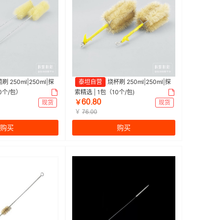
刷 250ml|250ml|探
泰坦自营
烧杯刷 250ml|250ml|探
10个/包）
索精选 | 1包（10个/包)
ƧřŤȬř
现货
￥
现货
￥
ƚƧŤřř
购买
购买