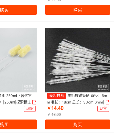
ſǝŤřř
购买
购买
刷 250ml（替代货
泰坦自营
羊毛核磁管刷 直径：6m
）|250ml|探索精选 |
m 毛长：18cm 总长：30cm|6mm|探
ǝȂŤȂř
索精选 | 1个
现货
￥
现货
￥
ǝȬŤřř
购买
购买