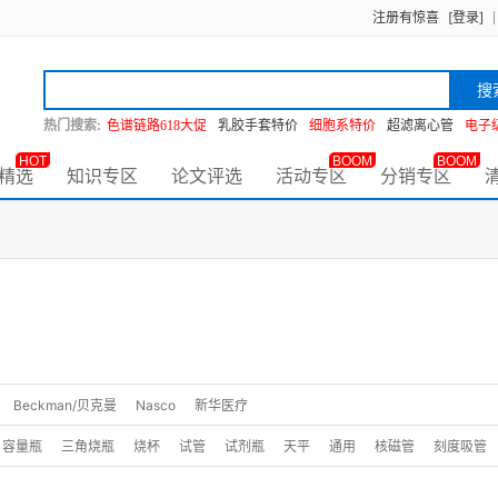
注册有惊喜
[登录]
搜
热门搜索:
色谱链路618大促
乳胶手套特价
细胞系特价
超滤离心管
电子
HOT
BOOM
BOOM
精选
知识专区
论文评选
活动专区
分销专区
Beckman/贝克曼
Nasco
新华医疗
容量瓶
三角烧瓶
烧杯
试管
试剂瓶
天平
通用
核磁管
刻度吸管