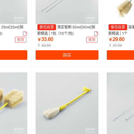
5ml|25ml|探
泰坦自营
滴定管刷 50ml|50ml|探
泰坦自营
容量
)
索精选 | 1包（10个/包)
索精选 | 1个
ŁŁŤƧř
ſůŤƧř
现货
￥
现货
￥
￥
￥
ȂſŤřř
ŁƚŤřř
购买