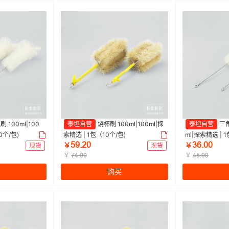
 100ml|100
泰坦自营
烧杯刷 100ml|100ml|探
泰坦自营
三角
0个/包)
索精选 | 1包（10个/包)
ml|探索精选 | 
œůŤſř
ŁƧŤřř
现货
￥
现货
￥
￥
￥
ƚȂŤřř
ȂœŤřř
购买