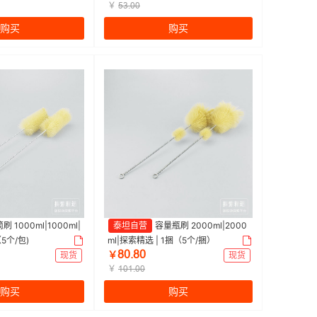
￥
œŁŤřř
购买
购买
刷 1000ml|1000ml|
泰坦自营
容量瓶刷 2000ml|2000
5个/包)
ml|探索精选 | 1捆（5个/捆）
ȬřŤȬř
现货
￥
现货
￥
ǝřǝŤřř
购买
购买