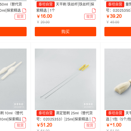
50ml（替代货
泰坦自营
天平刷 铁丝杆|铁丝杆|探
泰坦自营
量筒
0ml|探索精选 |
索精选 | 1个
号：02025350
ǝƧŤřř
ŁůŤſř
1包（5个/包)
现货
￥
现货
￥
￥
￥
ſřŤřř
ȂůŤřř
购买
刷 10ml（替代
泰坦自营
滴定管刷 25ml（替代货
泰坦自营
天
10ml|探索精选 |
号：02025353）|25ml|探索精选 | 1
选 | 1包（5个/
œǝŤſř
*ǝŤřř
包（10个/包)
现货
￥
现货
￥
￥
￥