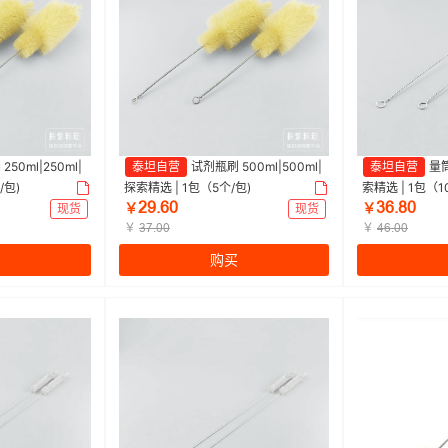
50ml|250ml|
泰坦自营
试剂瓶刷 500ml|500ml|
泰坦自营
量筒
/包)
探索精选 | 1包（5个/包)
索精选 | 1包（
ſůŤƧř
ŁƧŤȬř
现货
￥
现货
￥
￥
￥
ŁƚŤřř
ȂƧŤřř
购买