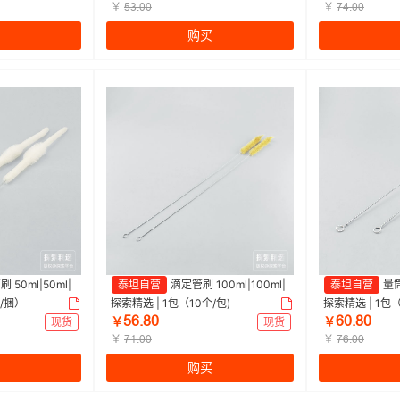
￥
￥
œŁŤřř
ƚȂŤřř
购买
 50ml|50ml|
泰坦自营
滴定管刷 100ml|100ml|
泰坦自营
量筒
个/捆）
探索精选 | 1包（10个/包)
探索精选 | 1包（
œƧŤȬř
ƧřŤȬř
现货
￥
现货
￥
￥
￥
ƚǝŤřř
ƚƧŤřř
购买