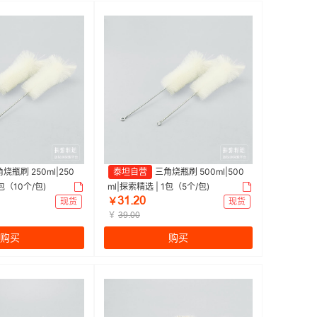
烧瓶刷 250ml|250
泰坦自营
三角烧瓶刷 500ml|500
1包（10个/包)
ml|探索精选 | 1包（5个/包)
ŁǝŤſř
现货
￥
现货
￥
ŁůŤřř
购买
购买