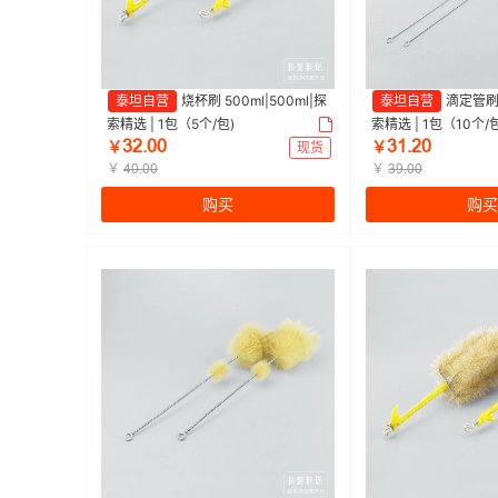
泰坦自营
烧杯刷 500ml|500ml|探
泰坦自营
滴定管刷 2
索精选 | 1包（5个/包)
索精选 | 1包（10个/包
ŁſŤřř
ŁǝŤſř
￥
现货
￥
￥
￥
ȂřŤřř
ŁůŤřř
购买
购买