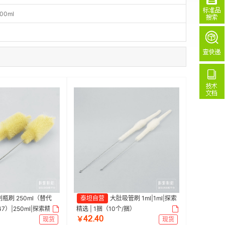
00ml
瓶刷 250ml（替代
泰坦自营
大肚吸管刷 1ml|1ml|探索
47）|250ml|探索精选
精选 | 1捆（10个/捆）
ȂſŤȂř
现货
￥
现货