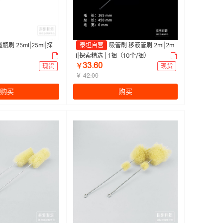
瓶刷 25ml|25ml|探
泰坦自营
吸管刷 移液管刷 2ml|2m
l|探索精选 | 1捆（10个/捆）
ŁŁŤƧř
现货
￥
现货
￥
ȂſŤřř
购买
购买