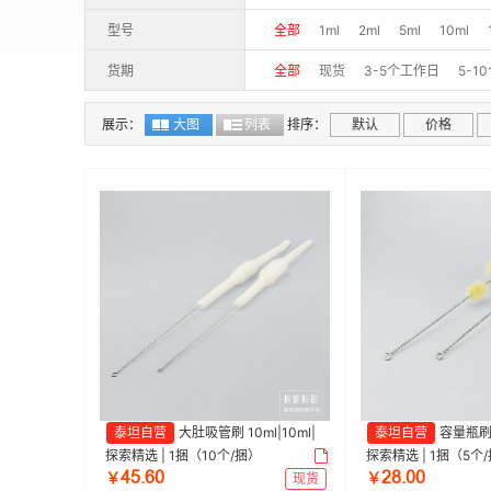
型号
全部
1ml
2ml
5ml
10ml
货期
全部
现货
3-5个工作日
5-1
展示：
大图
列表
排序：
默认
价格
泰坦自营
大肚吸管刷 10ml|10ml|
泰坦自营
容量瓶刷 5
探索精选 | 1捆（10个/捆）
探索精选 | 1捆（5个
ȂœŤƧř
ſȬŤřř
￥
现货
￥