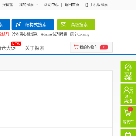
报价篮
我的探索
帮助中心
返回首页
手机版探索
索
结构式搜索
高级搜索
级试剂
冷冻离心机爆款
Adamas试剂特惠
康宁Corning
NEW
清仓大促
关于探索
我的购物车
0
0