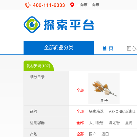
上海市
上海市
全部商品分类
首 页
匠心
耗材安防(107)
细分目录
全部
刷子
品牌
全部
探索精选
AS-ONE/亚速旺
适用容器
全部
大肚吸管
滴定管
量筒
产地
全部
国产
进口