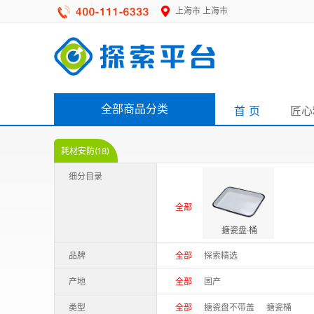
上海市
上海市
全部商品分类
首 页
匠心
耗材安防(18)
细分目录
全部
搪瓷盘·桶
品牌
全部
探索精选
产地
全部
国产
类型
全部
搪瓷盘不带盖
搪瓷桶