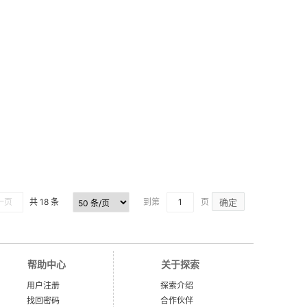
一页
共 18 条
到第
页
确定
帮助中心
关于探索
用户注册
探索介绍
找回密码
合作伙伴