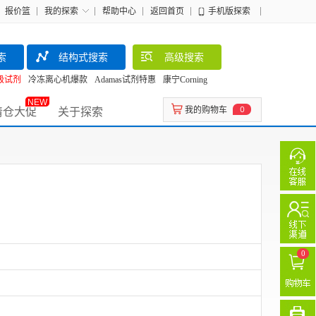
报价篮
我的探索
帮助中心
返回首页
手机版探索
索
结构式搜索
高级搜索
级试剂
冷冻离心机爆款
Adamas试剂特惠
康宁Corning
NEW
清仓大促
关于探索
我的购物车
0
0