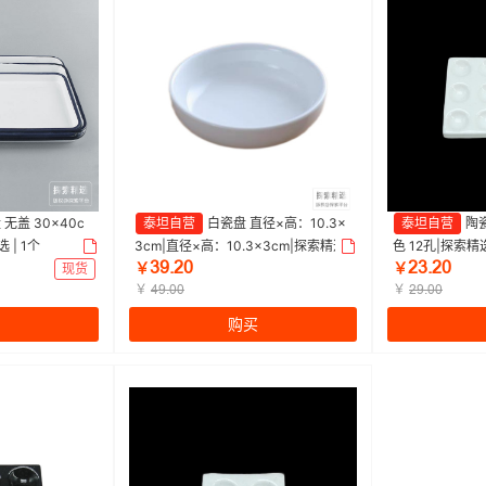
无盖 30×40c
泰坦自营
白瓷盘 直径×高：10.3×
泰坦自营
陶瓷
 | 1个
3cm|直径×高：10.3×3cm|探索精选
色 12孔|探索精选
ğŽŕĤŏ
ĤğŕĤŏ
| 1个
现货
￥
￥
￥
￥
ȦŽŕŏŏ
ĤŽŕŏŏ
购买