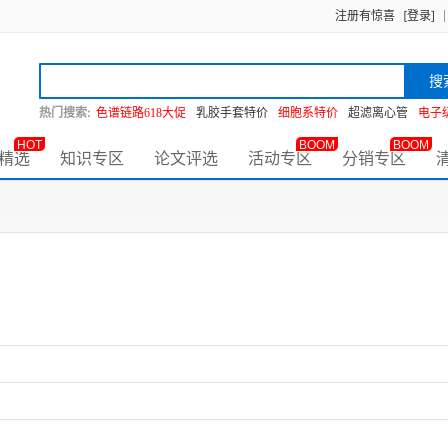
注册有惊喜
[登录]
搜
热门搜索:
色谱链路618大促
乳胶手套特价
细胞系特价
超滤离心管
电子
HOT
BOOM
BOOM
精选
知识专区
论文评选
活动专区
分销专区