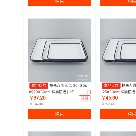
购买
购买
泰坦自营
搪瓷方盘 带盖 20×30c
泰坦自营
搪瓷方盘 
m|20×30cm|探索精选 | 1个
|25×30cm|探索精选 
ĪǅŕĤŏ
ȦŪŕĪŏ
￥
现货
￥
￥
￥
ȤȦŕŏŏ
Ūǅŕŏŏ
购买
购买