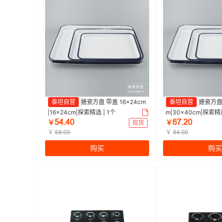
泰坦自营
搪瓷方盘 带盖 16×24cm
泰坦自营
搪瓷方盘 
|16×24cm|探索精选 | 1个
m|30×40cm|探索精选
ŪȦŕȦŏ
ĪǅŕĤŏ
￥
现货
￥
￥
￥
ĪȤŕŏŏ
ȤȦŕŏŏ
购买
购买