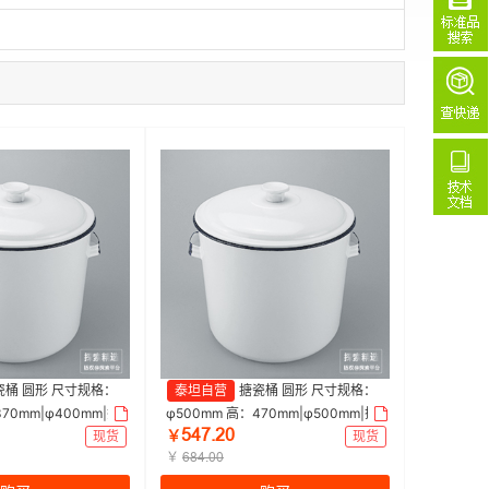
瓷桶 圆形 尺寸规格：
泰坦自营
搪瓷桶 圆形 尺寸规格：
70mm|φ400mm|探
φ500mm 高：470mm|φ500mm|探
ŪȦǅŕĤŏ
索精选 | 1个
现货
￥
现货
￥
ĪȤȦŕŏŏ