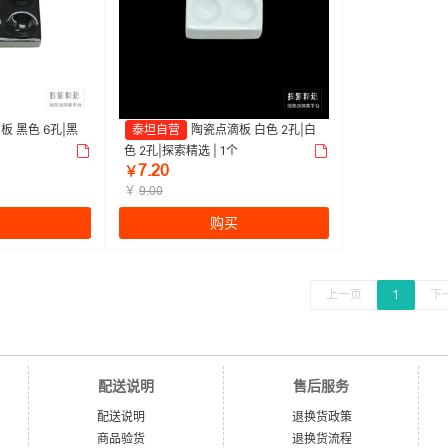
板 黑色 6孔|黑
泰坦自营
陶瓷点滴板 白色 2孔|白
色 2孔|探索精选 | 1个
ǅŕĤŏ
￥
￥
Žŕŏŏ
购买
上一页
1
下
配送说明
售后服务
配送说明
退换货政策
商品验货
退换货流程