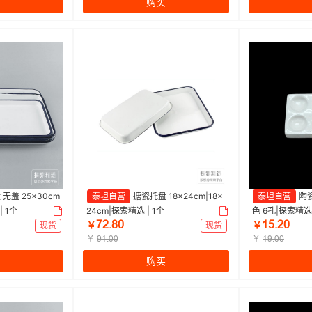
购买
无盖 25×30cm
泰坦自营
搪瓷托盘 18×24cm|18×
泰坦自营
陶
| 1个
24cm|探索精选 | 1个
色 6孔|探索精选 
ǅĤŕȤŏ
ȜŪŕĤŏ
现货
￥
现货
￥
￥
￥
ŽȜŕŏŏ
ȜŽŕŏŏ
购买