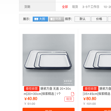
货期
全部
现货
3-5个工作日
10-
展示：
大图
列表
排序：
默认
价格
泰坦自营
搪瓷方盘 无盖 20×30c
泰坦自营
搪瓷方盘 
m|20×30cm|探索精选 | 1个
|35×45cm|探索精选 
ȦŏŕȤŏ
ȤŏŕȤŏ
￥
现货
￥
￥
￥
ŪȜŕŏŏ
ȜŏȜŕŏŏ