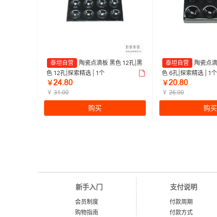
泰坦自营
陶瓷点滴板 黑色 12孔|黑
泰坦自营
陶瓷点滴
色 12孔|探索精选 | 1个
色 6孔|探索精选 | 1个
ĤȦŕȤŏ
ĤŏŕȤŏ
￥
￥
￥
￥
ğȜŕŏŏ
ĤĪŕŏŏ
购买
购买
新手入门
支付说明
会员制度
付款周期
购物指南
付款方式