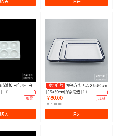
购买
购买
瓷点滴板 白色 6孔|白
泰坦自营
搪瓷方盘 无盖 35×50cm
| 1个
|35×50cm|探索精选 | 1个
Ȥŏŕŏŏ
现货
￥
现货
￥
Ȝŏŏŕŏŏ
购买
购买