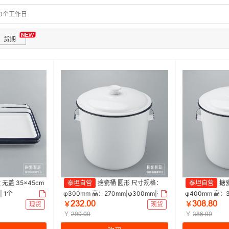
20个工作日
货期
无盖 35×45cm
泰坦自营
搪瓷桶 圆形 尺寸规格：
泰坦自营
搪
| 1个
φ300mm 高：270mm|φ300mm|探
φ400mm 高：3
ĤğĤŕŏŏ
ğŏȤŕȤŏ
索精选 | 1个
索精选 | 1个
现货
￥
现货
￥
￥
￥
ĤŽŏŕŏŏ
ğȤĪŕŏŏ