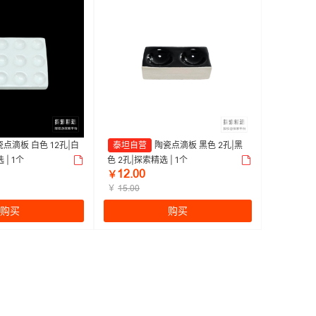
点滴板 白色 12孔|白
泰坦自营
陶瓷点滴板 黑色 2孔|黑
 | 1个
色 2孔|探索精选 | 1个
ȜĤŕŏŏ
￥
￥
ȜŪŕŏŏ
购买
购买