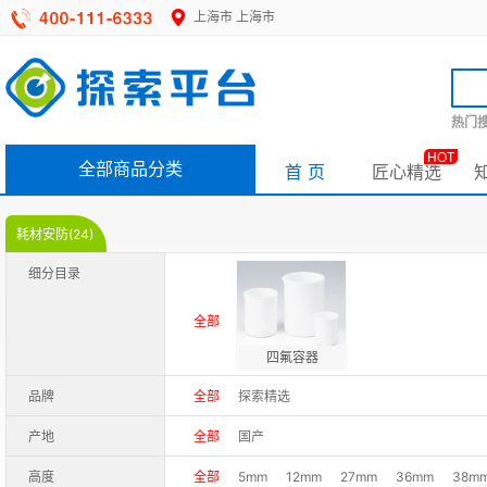
上海市
上海市
热门搜
HOT
全部商品分类
首 页
匠心精选
耗材安防(24)
细分目录
全部
四氟容器
品牌
全部
探索精选
产地
全部
国产
高度
全部
5mm
12mm
27mm
36mm
38m