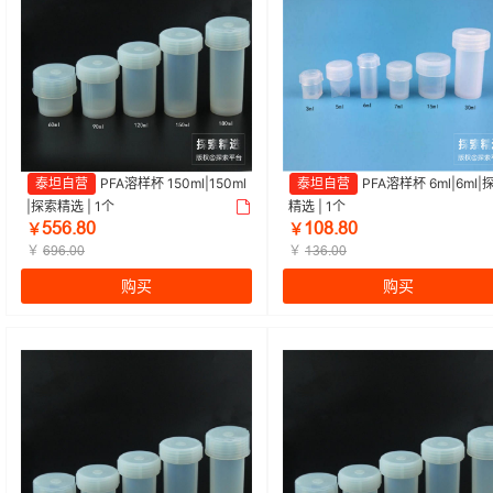
泰坦自营
PFA溶样杯 150ml|150ml
泰坦自营
PFA溶样杯 6ml|6ml|
|探索精选 | 1个
精选 | 1个
ŬŬĕŽȀŖ
ȩŖȀŽȀŖ
￥
￥
￥
￥
ĕŴĕŽŖŖ
ȩĳĕŽŖŖ
购买
购买