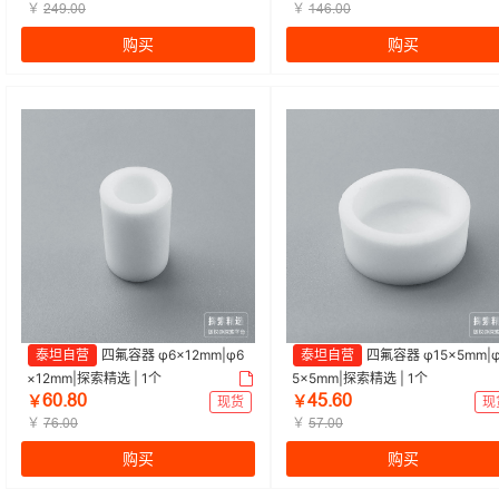
￥
￥
ŒɉŴŽŖŖ
ȩɉĕŽŖŖ
购买
购买
泰坦自营
四氟容器 φ6×12mm|φ6
泰坦自营
四氟容器 φ15×5mm|φ
×12mm|探索精选 | 1个
5×5mm|探索精选 | 1个
ĕŖŽȀŖ
ɉŬŽĕŖ
￥
现货
￥
现
￥
￥
ǊĕŽŖŖ
ŬǊŽŖŖ
购买
购买