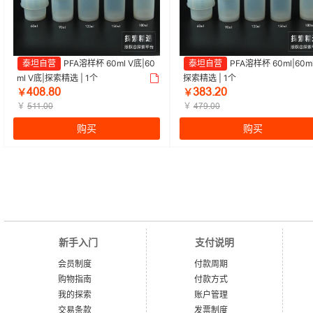
泰坦自营
PFA溶样杯 60ml V底|60
泰坦自营
PFA溶样杯 60ml|60ml
ml V底|探索精选 | 1个
探索精选 | 1个
ɉŖȀŽȀŖ
ĳȀĳŽŒŖ
￥
￥
￥
￥
ŬȩȩŽŖŖ
ɉǊŴŽŖŖ
购买
购买
新手入门
支付说明
会员制度
付款周期
购物指南
付款方式
我的探索
账户管理
交易条款
发票制度