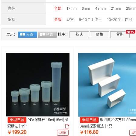
直径
全部
17mm
6mm
48mm
21mm
29m
货期
全部
现货
5-10个工作日
10-20个工作日
展示：
大图
列表
排序：
默认
价格
货期
泰坦自营
PFA溶样杯 15ml|15ml|探
泰坦自营
聚四氟乙烯方皿 80mm
索精选 | 1个
0mm|探索精选 | 1只
ȩŴŴŽŒŖ
ȩȩĕŽȀŖ
￥
现货
￥
现