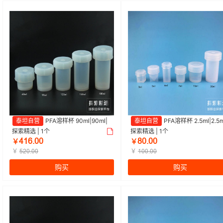
泰坦自营
PFA溶样杯 90ml|90ml|
泰坦自营
PFA溶样杯 2.5ml|2.5m
探索精选 | 1个
探索精选 | 1个
ɉȩĕŽŖŖ
ȀŖŽŖŖ
￥
￥
￥
￥
ŬŒŖŽŖŖ
ȩŖŖŽŖŖ
购买
购买