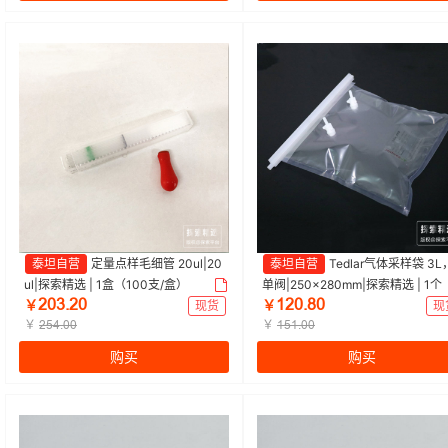
泰坦自营
定量点样毛细管 20ul|20
泰坦自营
Tedlar气体采样袋 3L
ul|探索精选 | 1盒（100支/盒）
单阀|250×280mm|探索精选 | 1个
ŒŖĳŽŒŖ
ȩŒŖŽȀŖ
￥
现货
￥
现
￥
￥
ŒŬɉŽŖŖ
ȩŬȩŽŖŖ
购买
购买