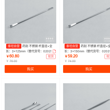
泰坦自营
药刮 不锈钢 杆直径×全
泰坦自营
药刮 不锈钢 杆直径×
长：3×125mm（替代货号：020258
长：3×150mm（替代货号：0202
ĕŖŽȀŖ
ŬŴŽŒŖ
09）|杆直径×全长：3×125mm|探索
10）|杆直径×全长：3×150mm|探
￥
现货
￥
现
精选 | 1袋（10只/袋）
￥
精选 | 1袋（10只/袋）
￥
ǊĕŽŖŖ
ǊɉŽŖŖ
购买
购买