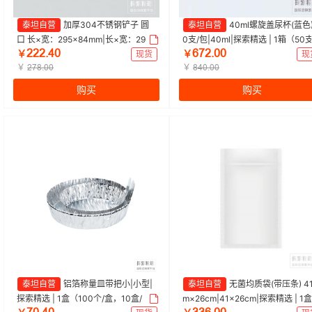
泰坦自营
加厚304不锈钢铲子 圆
泰坦自营
40ml螺旋盖尿杯(蓝色)
口 长×宽：295×84mm|长×宽：295×
0支/包|40ml|探索精选 | 1箱（50支
ŒŒŒŽɉŖ
ĕǊŒŽŖŖ
84mm|探索精选 | 1只
包，20袋/箱）
￥
现货
￥
现
￥
￥
ŒǊȀŽŖŖ
ȀɉŖŽŖŖ
购买
购买
泰坦自营
铝箔称量皿带把小|小型|
泰坦自营
无菌均质袋(带压条) 41
探索精选 | 1盒（100个/盒，10盒/
m×26cm|41×26cm|探索精选 | 1盒