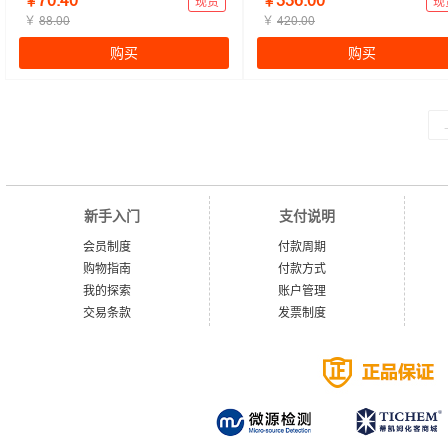
ǊŖŽɉŖ
ĳĳĕŽŖŖ
箱）
（100个/盒）
￥
现货
￥
现
￥
￥
ȀȀŽŖŖ
ɉŒŖŽŖŖ
购买
购买
新手入门
支付说明
会员制度
付款周期
购物指南
付款方式
我的探索
账户管理
交易条款
发票制度