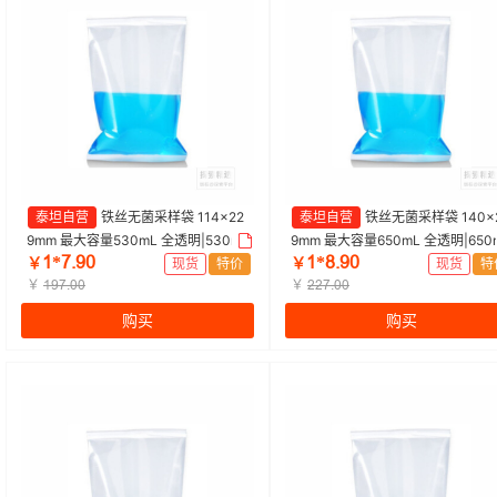
泰坦自营
铁丝无菌采样袋 114×22
泰坦自营
铁丝无菌采样袋 140×
9mm 最大容量530mL 全透明|530m
9mm 最大容量650mL 全透明|650
ȩ*ǊŽŴŖ
ȩ*ȀŽŴŖ
L 全透明|探索精选 | 1盒（100个/盒）
全透明|探索精选 | 1盒（100个/盒
￥
现货
特价
￥
现货
特
￥
￥
ȩŴǊŽŖŖ
ŒŒǊŽŖŖ
购买
购买