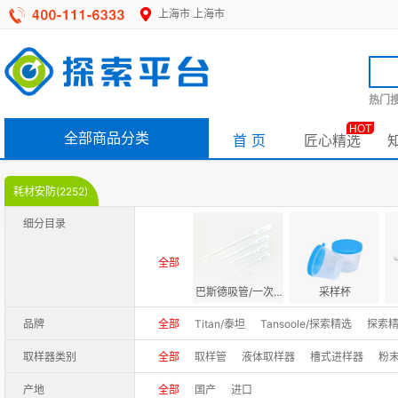
上海市
上海市
热门搜
HOT
全部商品分类
首 页
匠心精选
耗材安防(2252)
细分目录
全部
巴斯德吸管/一次性吸管
采样杯
品牌
全部
Titan/泰坦
Tansoole/探索精选
探索
Deltalab
Duran
FST
Falcon
Fisherbran
取样器类别
全部
取样管
液体取样器
槽式进样器
粉
VWR
Vitlab
Witeg
中卫永晟
国药/SCRC
粉末取样器配件
胶头
称量纸
产地
全部
国产
进口