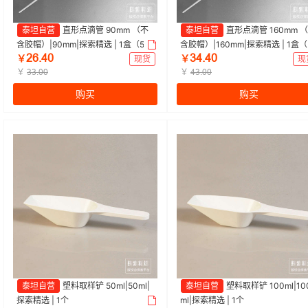
泰坦自营
直形点滴管 90mm （不
泰坦自营
直形点滴管 160mm 
含胶帽）|90mm|探索精选 | 1盒（50
含胶帽）|160mm|探索精选 | 1盒（
ŒĕŽɉŖ
ĳɉŽɉŖ
只/盒）
只/盒）
￥
现货
￥
现
￥
￥
ĳĳŽŖŖ
ɉĳŽŖŖ
购买
购买
泰坦自营
塑料取样铲 50ml|50ml|
泰坦自营
塑料取样铲 100ml|10
探索精选 | 1个
ml|探索精选 | 1个