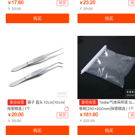
ȩǊŽĕŖ
ŒĳŽŒŖ
￥
现货
￥
现
￥
￥
ŒŒŽŖŖ
ŒŴŽŖŖ
购买
购买
泰坦自营
镊子 直头 10cm|10cm|
泰坦自营
Tedlar气体采样袋 5L
探索精选 | 1个
单阀|250×400mm|探索精选 | 1个
ŒŖŽŖŖ
ȩȀȩŽĕŖ
￥
现货
￥
现
￥
￥
ŒŬŽŖŖ
ŒŒǊŽŖŖ
购买
购买