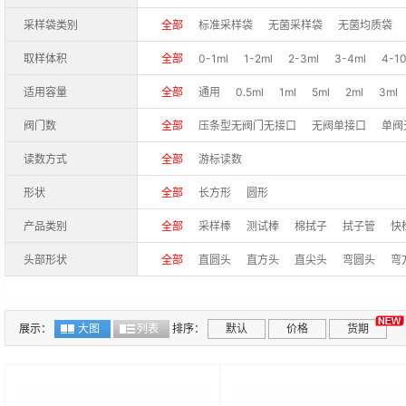
World Bioproducts
Hygiena/海净纳
耐思/Nes
采样袋类别
全部
标准采样袋
无菌采样袋
无菌均质袋
Nalgene/耐洁
Pall/颇尔
Sartorius/赛多利斯
泰德拉气体采样袋
铝箔复合膜采样袋
立式无
取样体积
全部
0-1ml
1-2ml
2-3ml
3-4ml
4-1
采样器
采样袋架
采样器配件
其他配件
药物天平
取样器
适用容量
全部
通用
0.5ml
1ml
5ml
2ml
3ml
阀门数
全部
压条型无阀门无接口
无阀单接口
单阀
读数方式
全部
游标读数
形状
全部
长方形
圆形
产品类别
全部
采样棒
测试棒
棉拭子
拭子管
快
头部形状
全部
直圆头
直方头
直尖头
弯圆头
弯
展示：
大图
列表
排序：
默认
价格
货期