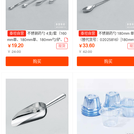
泰坦自营
不锈钢药勺 4支/套（160
泰坦自营
不锈钢药勺 180mm 
mm单、180mm单、180mm勺/铲、2
（替代货号：02025816）|180m
ȩŴŽŒŖ
ĳĳŽĕŖ
10mm双）（替代货号：0202632
头|探索精选 | 1包（10支/包）
￥
现货
￥
现
9）|4支/套|探索精选 | 1套（4支/套）
￥
￥
ŒɉŽŖŖ
ɉŒŽŖŖ
购买
购买