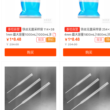
泰坦自营
铁丝无菌采样袋 114×38
泰坦自营
铁丝无菌采样袋 254×
1mm 最大容量1000mL|1000mL|探
4mm 最大容量1800mL|1800mL|
ȩ*ȀŽɉȀ
ȩ*ȀŽɉȀ
索精选 | 1盒（100个/盒）
索精选 | 1盒（50个/盒）
￥
现货
特价
￥
现货
特
￥
￥
ŒĳɉŽŖŖ
ŒĳɉŽŖŖ
购买
购买