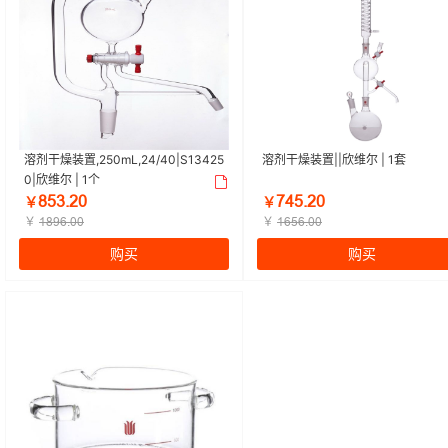
溶剂干燥装置,250mL,24/40|S13425
溶剂干燥装置||欣维尔 | 1套
0|欣维尔 | 1个
ȬœŁŤſř
ƚȂœŤſř
￥
￥
￥
￥
ǝȬůƧŤřř
ǝƧœƧŤřř
购买
购买