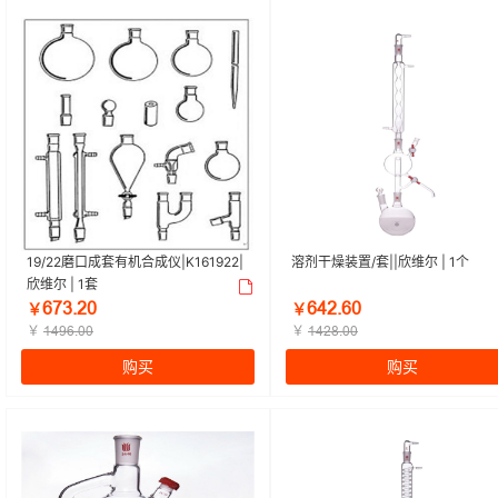
19/22磨口成套有机合成仪|K161922|
溶剂干燥装置/套||欣维尔 | 1个
欣维尔 | 1套
ƧƚŁŤſř
ƧȂſŤƧř
￥
￥
￥
￥
ǝȂůƧŤřř
ǝȂſȬŤřř
购买
购买