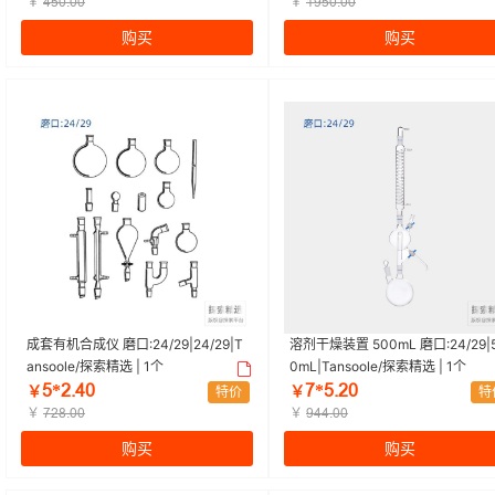
￥
￥
ȂœřŤřř
ǝůœřŤřř
购买
购买
成套有机合成仪 磨口:24/29|24/29|T
溶剂干燥装置 500mL 磨口:24/29|
ansoole/探索精选 | 1个
0mL|Tansoole/探索精选 | 1个
œ*ſŤȂř
ƚ*œŤſř
￥
特价
￥
特
￥
￥
ƚſȬŤřř
ůȂȂŤřř
购买
购买