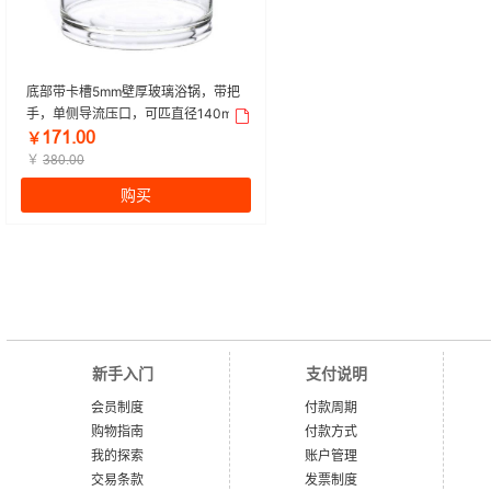
底部带卡槽5mm壁厚玻璃浴锅，带把
手，单侧导流压口，可匹直径140mm
已内的磁力搅拌器圆盘|1000mL|欣维
ǝƚǝŤřř
￥
尔 | 1个
￥
ŁȬřŤřř
购买
新手入门
支付说明
会员制度
付款周期
购物指南
付款方式
我的探索
账户管理
交易条款
发票制度