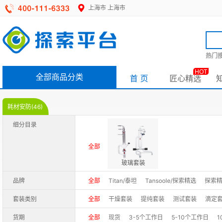
上海市
上海市
热门搜
HOT
全部商品分类
首 页
匠心精选
耗材安防(46)
细分目录
全部
玻璃套装
品牌
全部
Titan/泰坦
Tansoole/探索精选
探索
套装类别
全部
干燥套装
提纯套装
测试套装
滴定
货期
全部
现货
3-5个工作日
5-10个工作日
1