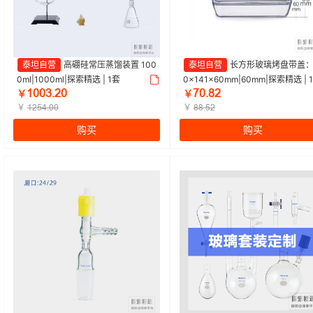
泰坦自营
高硼硅常压蒸馏装置 100
泰坦自营
长方形玻璃烤盘带盖：
0ml|1000ml|探索精选 | 1套
0×141×60mm|60mm|探索精选 | 
ǝřřŁŤſř
ƚřŤȬſ
￥
￥
￥
￥
ǝſœȂŤřř
ȬȬŤœſ
购买
购买