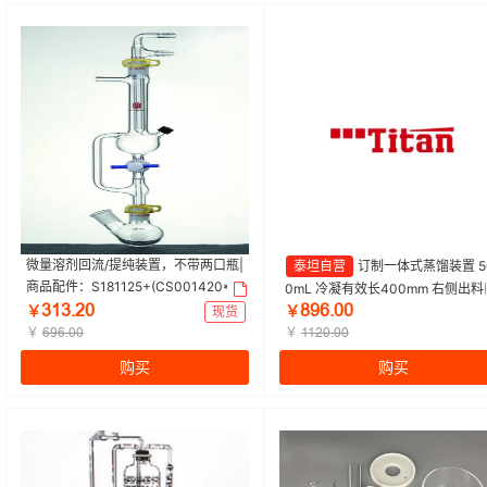
微量溶剂回流/提纯装置，不带两口瓶|
泰坦自营
订制一体式蒸馏装置 5
商品配件：S181125+(CS001420*2)
0mL 冷凝有效长400mm 右侧出料
+RC005|欣维尔 | 1个
ŁǝŁŤſř
ȬůƧŤřř
8mm高真空 详细尺寸见图|500mL|
￥
现货
￥
￥
tan/泰坦 | 1个
￥
ƧůƧŤřř
ǝǝſřŤřř
购买
购买