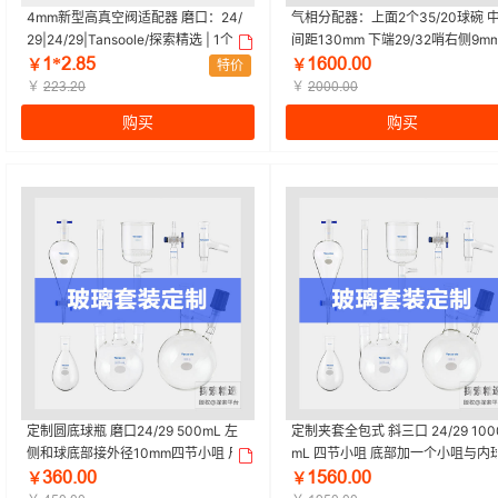
4mm新型高真空阀适配器 磨口：24/
气相分配器：上面2个35/20球碗 
29|24/29|Tansoole/探索精选 | 1个
间距130mm 下端29/32哨右侧9m
三节小咀|35/20|Tansoole/探索精选
ǝ*ſŤȬœ
ǝƧřřŤřř
￥
特价
￥
1个
￥
￥
ſſŁŤſř
ſřřřŤřř
购买
购买
定制圆底球瓶 磨口24/29 500mL 左
定制夹套全包式 斜三口 24/29 100
侧和球底部接外径10mm四节小咀 尺
mL 四节小咀 底部加一个小咀与内
寸见图|24/29|Tansoole/探索精选 | 1
相通 见图|24/29|Tansoole/探索
ŁƧřŤřř
ǝœƧřŤřř
￥
￥
个
| 1个