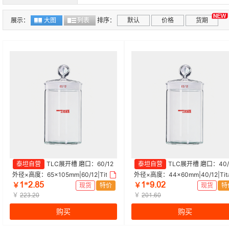
展示：
大图
列表
排序：
默认
价格
货期
泰坦自营
TLC展开槽 磨口：60/12
泰坦自营
TLC展开槽 磨口：40/
外径×高度：65×105mm|60/12|Tita
外径×高度：44×60mm|40/12|Tit
ǝ*ſŤȬœ
ǝ*ůŤřſ
n/泰坦 | 1个
n/泰坦 | 1个
￥
现货
特价
￥
现货
特
￥
￥
ſſŁŤſř
ſřǝŤƧř
购买
购买