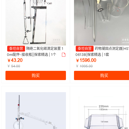
泰坦自营
隔绝二氧化碳滴定装置 1
泰坦自营
药物凝固点测定器|HS
0ml配件-接收瓶||探索精选 | 1个
0613B|探索精选 | 1套
ȂŁŤſř
ǝœůƧŤřř
￥
￥
￥
￥
œȂŤřř
ǝůůœŤřř
购买
购买