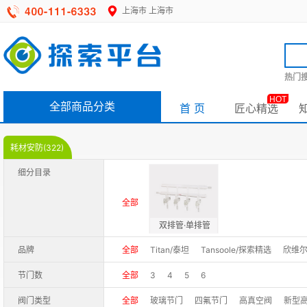
上海市
上海市
热门搜
HOT
全部商品分类
首 页
匠心精选
耗材安防(322)
细分目录
全部
双排管·单排管
品牌
全部
Titan/泰坦
Tansoole/探索精选
欣维
节门数
全部
3
4
5
6
阀门类型
全部
玻璃节门
四氟节门
高真空阀
新型