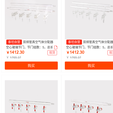
泰坦自营
双排管真空气体分配器
泰坦自营
双排管真空气体分配
空心玻璃节门，节门组数：5，总长：
空心玻璃节门，节门组数：5，总
ǝȂǝſŤŁř
ǝȂǝſŤŁř
450mm，3小咀，左右前右后 特优
450mm，3小咀，右前左右后 特优
￥
现货
￥
现
级|450mm，左右前右后|Titan/泰坦 |
￥
级|450mm，右前左右后|Titan/泰坦
￥
ǝƚƧœŤŁƚ
ǝƚƧœŤŁƚ
1个
1个
购买
购买