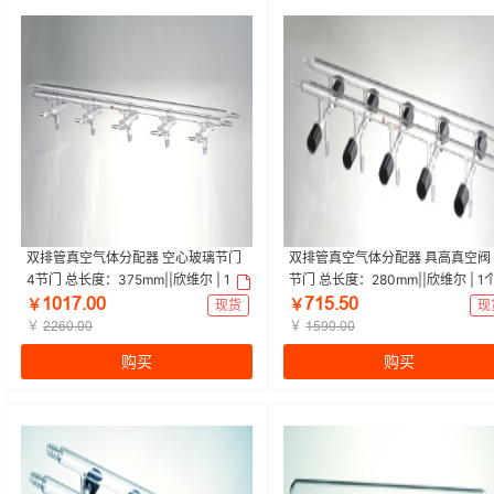
双排管真空气体分配器 空心玻璃节门
双排管真空气体分配器 具高真空阀 
4节门 总长度：375mm||欣维尔 | 1个
节门 总长度：280mm||欣维尔 | 1
ǝřǝƚŤřř
ƚǝœŤœř
￥
现货
￥
现
￥
￥
ſſƧřŤřř
ǝœůřŤřř
购买
购买