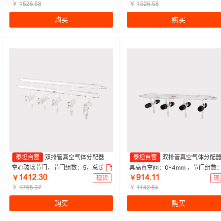
50mm，左前右后|Titan/泰坦 | 1个
￥
级|450mm，左右前左后|Titan/泰坦
￥
ǝœſƧŤœȬ
ǝœſƧŤœȬ
1个
购买
购买
泰坦自营
双排管真空气体分配器
泰坦自营
双排管真空气体分配
空心玻璃节门，节门组数：5，总长：
具高真空阀：0-4mm ，节门组数
ǝȂǝſŤŁř
ůǝȂŤǝǝ
450mm，3小咀，左前左右后 特优
4，总长度：450mm 特优级|450
￥
现货
￥
现
级|450mm，左前左右后|Titan/泰坦 |
￥
|Titan/泰坦 | 1个
￥
ǝƚƧœŤŁƚ
ǝǝȂſŤƧȂ
1个
购买
购买