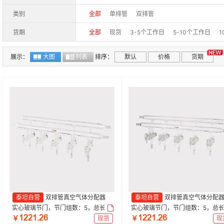
类别
全部
单排管
双排管
货期
全部
现货
3-5个工作日
5-10个工作日
1
展示：
大图
列表
排序：
默认
价格
货期
泰坦自营
双排管真空气体分配器
泰坦自营
双排管真空气体分配
实心玻璃节门，节门组数：5，总长：
实心玻璃节门，节门组数：5，总
ǝſſǝŤſƧ
ǝſſǝŤſƧ
450mm，2小咀，左前右后 特优级|4
450mm，3小咀，左右前左后 特优
￥
现货
￥
现