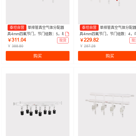
泰坦自营
单排管真空气体分配器
泰坦自营
单排管真空气体分配
具4mm四氟节门，节门组数：5，单
具4mm四氟节门，节门组数：4，
ŁǝǝŤřȂ
ſſůŤȬſ
侧导气小咀 特优级|节门组数：5|Tita
侧导气小咀 特优级|节门组数：4|Ti
￥
现货
￥
现
n/泰坦 | 1个
￥
n/泰坦 | 1个
￥
ŁȬȬŤȬř
ſȬƚŤſȬ
购买
购买