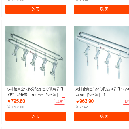
ǝŁſƧŤřř
ſœȬȂŤřř
购买
购买
双排管真空气体分配器 空心玻璃节门
双排管真空气体分配器 4节门 14/2
3节门 总长度：300mm||欣维尔 | 1个
24/40||欣维尔 | 1个
ƚůœŤƧř
ůƧŁŤůř
￥
现货
￥
现
￥
￥
ǝƚƧȬŤřř
ſǝȂſŤřř
购买
购买