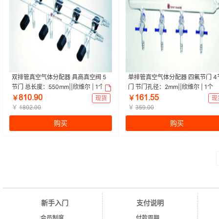
双排管真空气体分配器 具高真空阀 5
单排管真空气体分配器 四氟节门 4
节门 总长度：550mm||欣维尔 | 1个
门 节门孔径：2mm||欣维尔 | 1个
ȬǝřŤůř
ǝƧǝŤœœ
￥
现货
￥
现
￥
￥
ǝȬřſŤřř
ŁœůŤřř
购买
购买
新手入门
支付说明
会员制度
付款周期