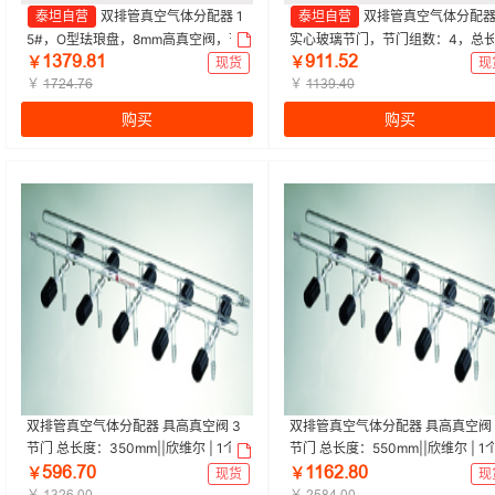
泰坦自营
双排管真空气体分配器 1
泰坦自营
双排管真空气体分配
5#，O型珐琅盘，8mm高真空阀，节
实心玻璃节门，节门组数：4，总
ǝŁƚůŤȬǝ
ůǝǝŤœſ
门间距：100mm 特优级|100mm|Tit
375mm 特优级|375mm，前左后右
￥
现货
￥
现
an/泰坦 | 1个
￥
itan/泰坦 | 1个
￥
ǝƚſȂŤƚƧ
ǝǝŁůŤȂř
购买
购买
双排管真空气体分配器 具高真空阀 3
双排管真空气体分配器 具高真空阀 
节门 总长度：350mm||欣维尔 | 1个
节门 总长度：550mm||欣维尔 | 1
œůƧŤƚř
ǝǝƧſŤȬř
￥
现货
￥
现
￥
￥