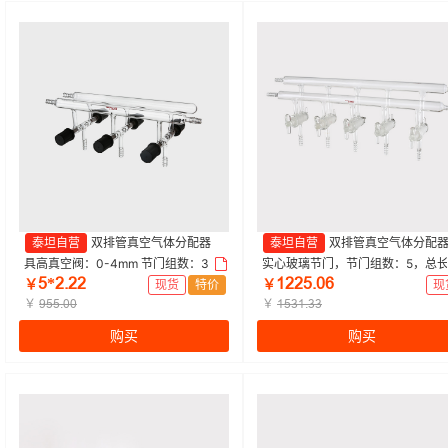
泰坦自营
双排管真空气体分配器
泰坦自营
双排管真空气体分配
具高真空阀：0-4mm 节门组数：3 总
实心玻璃节门，节门组数：5，总
œ*ſŤſſ
ǝſſœŤřƧ
长度：350mm 特优级|350mm|Tita
450mm，4小咀 特优级|450mm
￥
现货
特价
￥
现
n/泰坦 | 1个
￥
左右后左右|Titan/泰坦 | 1个
￥
ůœœŤřř
ǝœŁǝŤŁŁ
购买
购买