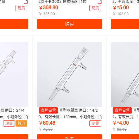
 1台
2|XH-RG002|探索精选 | 1套
2，有效长度：
ŁřȬŤȬř
*œŤřř
8mm 特优级 爆款
现货
￥
现货
￥
￥
坦 | 1个
￥
ŁȬƧŤřř
ǝřȬŤřř
购买
器 磨口：24/4
泰坦自营
直型冷凝器 磨口：14/2
泰坦自营
直型
mm，小咀外径：
0，有效长度：120mm，小咀外径：8
2，有效长度：1
ƧřŤȂȬ
*ȂŤřř
Titan/泰坦 | 1
mm 特优级|120mm|Titan/泰坦 | 1个
mm 特优级 爆款|1
现货
特价
￥
现货
￥
￥
1个
￥
ƚœŤƧř
ȬŁŤǝƧ