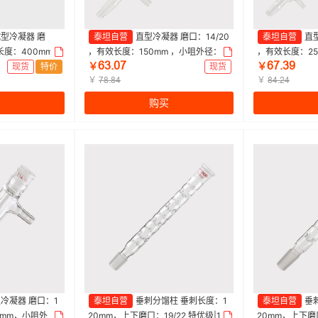
型冷凝器 磨
泰坦自营
直型冷凝器 磨口：14/20
泰坦自营
直型
长度：400mm
，有效长度：150mm ，小咀外径：8
，有效长度：25
ƧŁŤřƚ
ƧƚŤŁů
|400mm|Tit
mm 特优级|150mm|Titan/泰坦 | 1个
mm 特优级|250m
现货
特价
￥
现货
￥
￥
￥
ƚȬŤȬȂ
ȬȂŤſȂ
购买
冷凝器 磨口：1
泰坦自营
垂刺分馏柱 垂刺长度：1
泰坦自营
垂
0mm，小咀外
20mm，上下磨口：19/22 特优级|12
20mm，上下磨口