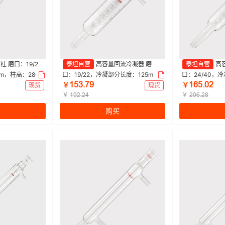
柱 磨口：19/2
泰坦自营
高容量回流冷凝器 磨
泰坦自营
高
m，柱高：280
口：19/22，冷凝部分长度：125m
口：24/40，
ǝœŁŤƚů
ǝƧœŤřſ
 特优级|200m
m，小咀外径：8mm 特优级|125mm|
m，小咀外径：10
现货
￥
现货
￥
Titan/泰坦 | 1个
￥
|Titan/泰坦 | 1
￥
ǝůſŤſȂ
ſřƧŤſȬ
购买