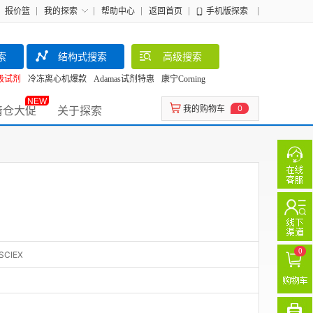
报价篮
我的探索
帮助中心
返回首页
手机版探索
索
结构式搜索
高级搜索
级试剂
冷冻离心机爆款
Adamas试剂特惠
康宁Corning
NEW
清仓大促
关于探索
我的购物车
0
0
SCIEX