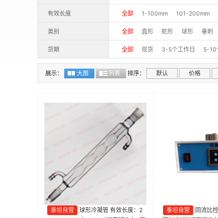
有效长度
全部
1-100mm
101-200mm
类别
全部
直形
蛇形
球形
垂刺
货期
全部
现货
3-5个工作日
5-1
展示：
大图
列表
排序：
默认
价格
泰坦自营
球形冷凝管 有效长度：2
泰坦自营
回流比控