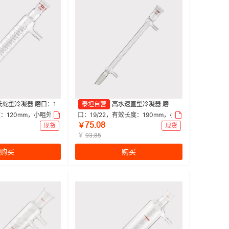
氏蛇型冷凝器 磨口：1
泰坦自营
高水速直型冷凝器 磨
度：120mm，小咀外
口：19/22，有效长度：190mm，小
ƚœŤřȬ
120mm|Titan/泰坦
咀外径：8mm 特优级|190mm|Titan/
现货
￥
现货
泰坦 | 1个
￥
ůŁŤȬœ
购买
购买