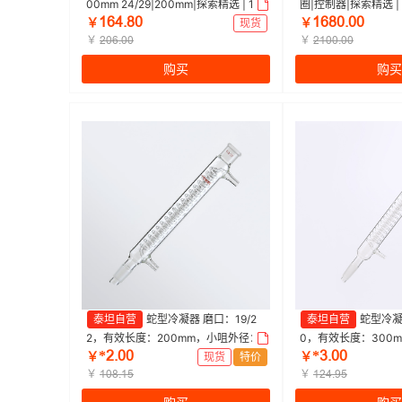
00mm 24/29|200mm|探索精选 | 1盒
圈|控制器|探索精选 |
ǝƧȂŤȬř
ǝƧȬřŤřř
（2个/盒）
￥
现货
￥
￥
￥
ſřƧŤřř
ſǝřřŤřř
购买
购买
泰坦自营
蛇型冷凝器 磨口：19/2
泰坦自营
蛇型冷凝
2，有效长度：200mm，小咀外径：
0，有效长度：300
*ſŤřř
*ŁŤřř
8mm 特优级|200mm|Titan/泰坦 | 1
10mm 特优级|300mm|
￥
现货
特价
￥
个
￥
个
￥
ǝřȬŤǝœ
ǝſȂŤůœ