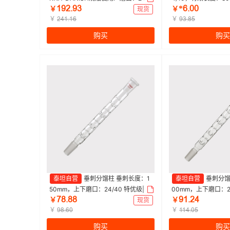
ǝůſŤůŁ
*ƧŤřř
0，柱高：150mm，总高：300mm
径：8mm 特优级|80mm
￥
现货
￥
特优级|SYNDER分馏柱300mm|Tita
￥
1个
￥
ſȂǝŤǝƧ
ůŁŤȬœ
n/泰坦 | 1个
购买
购买
泰坦自营
垂刺分馏柱 垂刺长度：1
泰坦自营
垂刺分馏
50mm，上下磨口：24/40 特优级|15
00mm，上下磨口：24
ƚȬŤȬȬ
ůǝŤſȂ
0mm|Titan/泰坦 | 1个
00mm|Titan/泰坦 | 
￥
现货
￥
￥
￥
ůȬŤƧř
ǝǝȂŤřœ
购买
购买