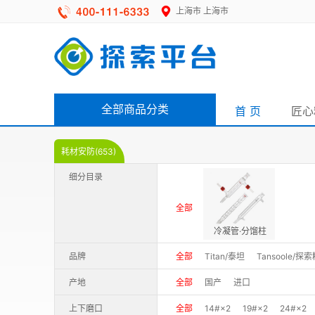
上海市
上海市
全部商品分类
首 页
匠心
耗材安防(653)
细分目录
全部
冷凝管·分馏柱
品牌
全部
Titan/泰坦
Tansoole/探
产地
全部
国产
进口
上下磨口
全部
14#×2
19#×2
24#×2