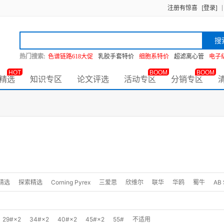
注册有惊喜
[登录]
搜
热门搜索:
色谱链路618大促
乳胶手套特价
细胞系特价
超滤离心管
电子
HOT
BOOM
BOOM
精选
知识专区
论文评选
活动专区
分销专区
索精选
探索精选
Corning Pyrex
三爱思
欣维尔
联华
华鸥
蜀牛
AB 
29#×2
34#×2
40#×2
45#×2
55#
不适用