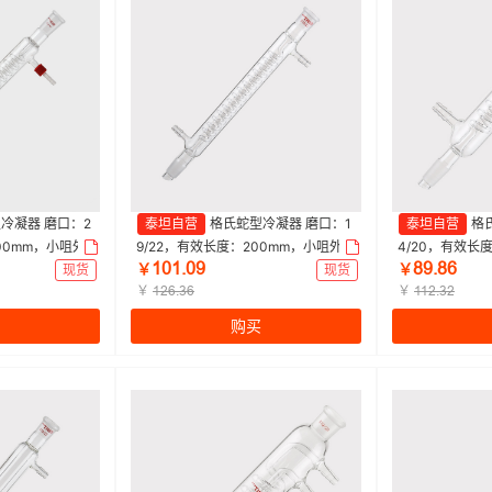
冷凝器 磨口：2
泰坦自营
格氏蛇型冷凝器 磨口：1
泰坦自营
格
00mm，小咀外
9/22，有效长度：200mm，小咀外
4/20，有效长
ǝřǝŤřů
ȬůŤȬƧ
mm|Titan/泰坦
径：8mm 特优级|200mm|Titan/泰坦
径：8mm 特优级|
现货
￥
现货
￥
| 1个
￥
| 1个
￥
ǝſƧŤŁƧ
ǝǝſŤŁſ
购买