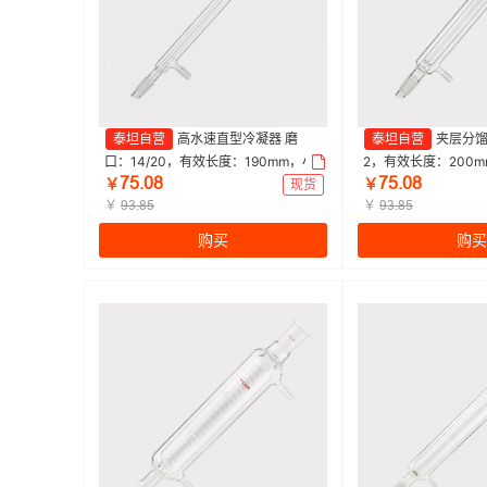
泰坦自营
高水速直型冷凝器 磨
泰坦自营
夹层分馏
口：14/20，有效长度：190mm，小
2，有效长度：200m
ƚœŤřȬ
ƚœŤřȬ
咀外径：8mm 特优级|190mm|Titan/
mm，小咀外径：8mm
￥
现货
￥
泰坦 | 1个
￥
m|Titan/泰坦 | 1个
￥
ůŁŤȬœ
ůŁŤȬœ
购买
购买