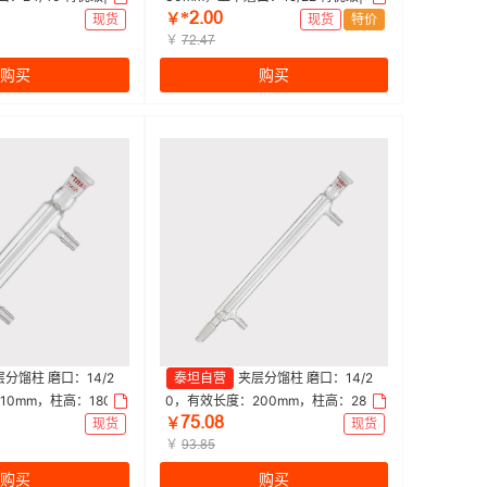
*ſŤřř
 | 1个
0mm|Titan/泰坦 | 1个
现货
￥
现货
特价
￥
ƚſŤȂƚ
购买
购买
层分馏柱 磨口：14/2
泰坦自营
夹层分馏柱 磨口：14/2
10mm，柱高：180m
0，有效长度：200mm，柱高：280
ƚœŤřȬ
m 特优级|110mm|
mm，小咀外径：8mm 特优级|200m
现货
￥
现货
m|Titan/泰坦 | 1个
￥
ůŁŤȬœ
购买
购买