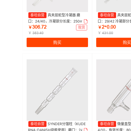
泰坦自营
具夹层蛇型冷凝器 磨
泰坦自营
具夹层蛇
口：24/40，冷凝部分长度：250m
口：29/42 冷凝部分
ŁřƧŤƚſ
ſ*řŤřř
m，小咀外径：10mm 特优级|250m
小咀外径：10mm 特优级
￥
现货
￥
m|Titan/泰坦 | 1个
￥
an/泰坦 | 1个
￥
ŁȬŁŤȂř
ȂŁǝŤřř
购买
购买
泰坦自营
SYNDER分馏柱（KUDE
泰坦自营
微量直型
RNA-DANISH烧瓶使用）磨口：24/4
4/10，有效长度：8