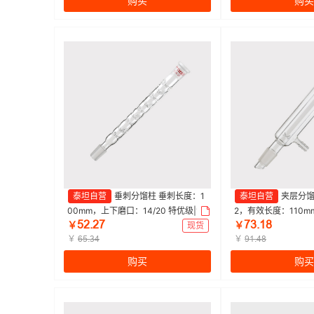
购买
购买
泰坦自营
垂刺分馏柱 垂刺长度：1
泰坦自营
夹层分馏
00mm，上下磨口：14/20 特优级|10
2，有效长度：110m
œſŤſƚ
ƚŁŤǝȬ
0mm|Titan/泰坦 | 1个
m，小咀外径：8mm 特
￥
现货
￥
￥
Titan/泰坦 | 1个
￥
ƧœŤŁȂ
ůǝŤȂȬ
购买
购买