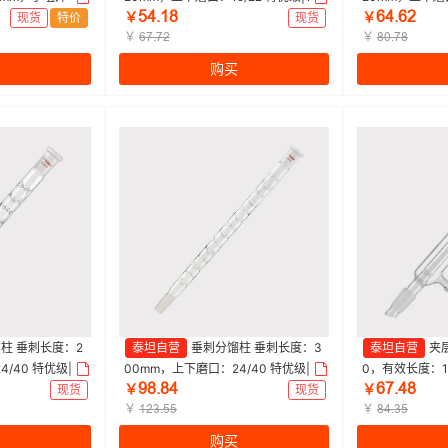
œȂŤǝȬ
ƧȂŤƧſ
|Titan/泰坦 |
0mm|Titan/泰坦 | 1个
0mm|Titan/泰坦
现货
特价
￥
现货
￥
￥
￥
ƧƚŤƚſ
ȬřŤƚȬ
购买
柱 垂刺长度：2
泰坦自营
垂刺分馏柱 垂刺长度：3
泰坦自营
夹
/40 特优级|2
00mm，上下磨口：24/40 特优级|3
0，有效长度：1
ůȬŤȬȂ
ƧƚŤȂȬ
1个
00mm|Titan/泰坦 | 1个
m，小咀外径：8m
现货
￥
现货
￥
￥
Titan/泰坦 | 1个
￥
ǝſŁŤœœ
ȬȂŤŁœ
购买