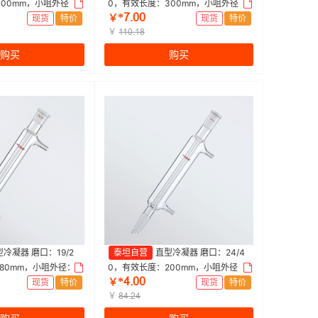
300mm，小咀外径：
0，有效长度：300mm，小咀外径：
*ƚŤřř
|300mm|Titan/泰
10mm 特优级 爆款|300mm|Titan/泰
现货
特价
￥
现货
特价
坦 | 1个
￥
ǝǝřŤǝȬ
购买
购买
冷凝器 磨口：19/2
泰坦自营
直型冷凝器 磨口：24/4
80mm，小咀外径：8
0，有效长度：200mm，小咀外径：
*ȂŤřř
80mm|Titan/泰坦 |
10mm 特优级|200mm|Titan/泰坦 | 1
现货
特价
￥
现货
特价
个
￥
ȬȂŤſȂ