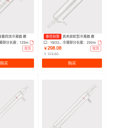
容量回流冷凝器 磨
泰坦自营
具夹层蛇型冷凝器 磨
冷凝部分长度：125m
口：19/22，冷凝部分长度：250m
ſůȬŤřȬ
mm 特优级|125mm
m，小咀外径：10mm 特优级|250m
现货
￥
现货
个
m|Titan/泰坦 | 1个
￥
ŁƚſŤƧř
购买
购买