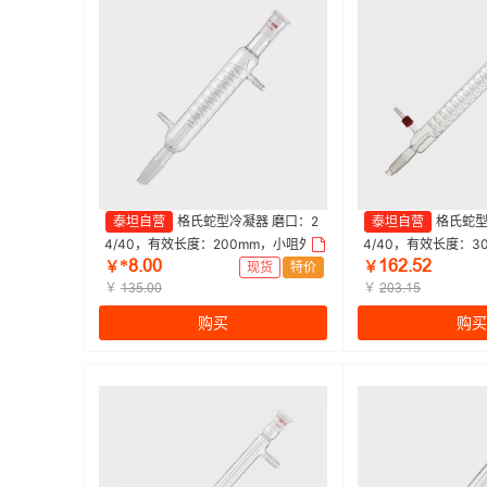
泰坦自营
格氏蛇型冷凝器 磨口：2
泰坦自营
格氏蛇型
4/40，有效长度：200mm，小咀外
4/40，有效长度：3
*ȬŤřř
ǝƧſŤœſ
径：8mm 特优级|200mm|Titan/泰坦
径：8mm 特优级|300
￥
现货
特价
￥
| 1个
￥
| 1个
￥
ǝŁœŤřř
ſřŁŤǝœ
购买
购买