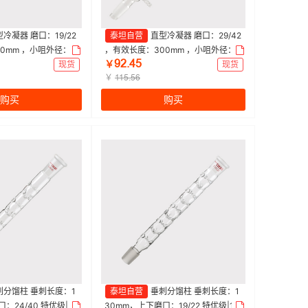
冷凝器 磨口：19/22
泰坦自营
直型冷凝器 磨口：29/42
0mm ，小咀外径：8
，有效长度：300mm ，小咀外径：1
ůſŤȂœ
m|Titan/泰坦 | 1个
0mm 特优级|300mm|Titan/泰坦 | 1
现货
￥
现货
个
￥
ǝǝœŤœƧ
购买
购买
刺分馏柱 垂刺长度：1
泰坦自营
垂刺分馏柱 垂刺长度：1
：24/40 特优级|12
30mm，上下磨口：19/22 特优级|13