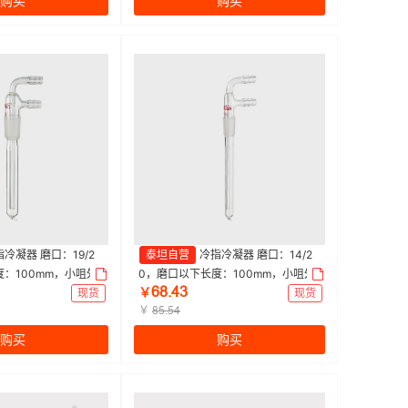
购买
购买
冷凝器 磨口：19/2
泰坦自营
冷指冷凝器 磨口：14/2
：100mm，小咀外
0，磨口以下长度：100mm，小咀外
ƧȬŤȂŁ
9/22|Titan/泰坦 |
径：8mm 特优级|14/20|Titan/泰坦 |
现货
￥
现货
1个
￥
ȬœŤœȂ
购买
购买