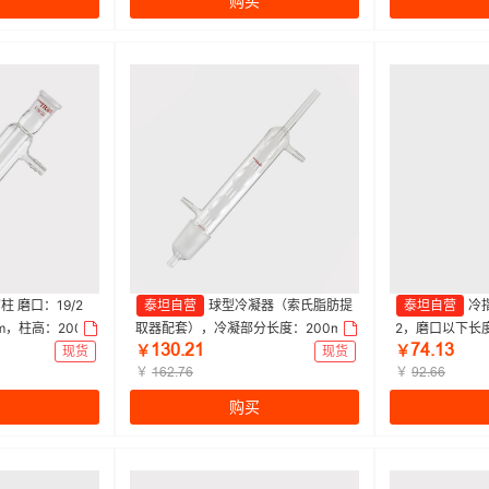
购买
柱 磨口：19/2
泰坦自营
球型冷凝器（索氏脂肪提
泰坦自营
冷指
m，柱高：200m
取器配套），冷凝部分长度：200m
2，磨口以下长度
ǝŁřŤſǝ
ƚȂŤǝŁ
优级|110mm|
m，磨口：45/50 特优级|45/50|Tita
径：8mm 特优级|1
现货
￥
现货
￥
n/泰坦 | 1个
￥
1个
￥
ǝƧſŤƚƧ
ůſŤƧƧ
购买