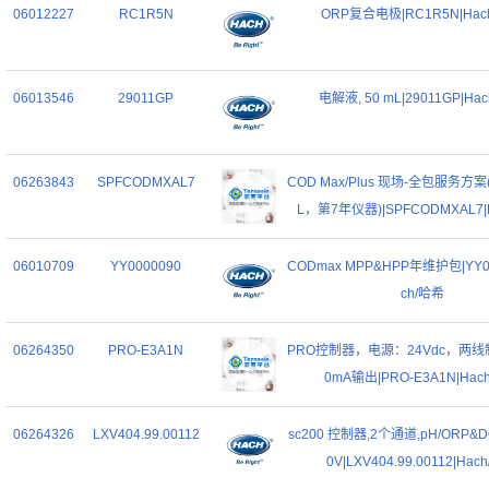
06012227
RC1R5N
ORP复合电极|RC1R5N|Hac
06013546
29011GP
电解液, 50 mL|29011GP|Ha
06263843
SPFCODMXAL7
COD Max/Plus 现场-全包服务方案( S
L，第7年仪器)|SPFCODMXAL7|
06010709
YY0000090
CODmax MPP&HPP年维护包|YY00
ch/哈希
06264350
PRO-E3A1N
PRO控制器，电源：24Vdc，两线
0mA输出|PRO-E3A1N|Hac
06264326
LXV404.99.00112
sc200 控制器,2个通道,pH/ORP&
0V|LXV404.99.00112|Hac