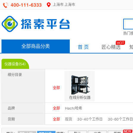
上海市
上海市
热门搜
HOT
全部商品分类
首 页
匠心精选
仪器设备(54)
细分目录
全部
在线分析仪器
品牌
全部
Hach/哈希
货期
全部
现货
30-40个工作日
30-60个工作日