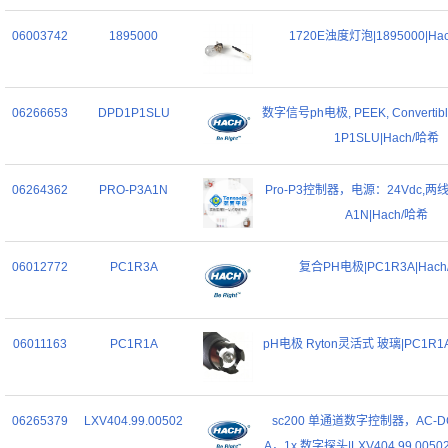
06003742
1895000
1720E浊度灯泡|1895000|Ha
06266653
DPD1P1SLU
数字信号ph电极, PEEK, Convertibl
1P1SLU|Hach/哈希
06264362
PRO-P3A1N
Pro-P3控制器，电源：24Vdc,两线
A1N|Hach/哈希
06012772
PC1R3A
复合PH电极|PC1R3A|Hac
06011163
PC1R1A
pH电极 Ryton灵活式 玻璃|PC1R1A
06265379
LXV404.99.00502
sc200 单通道数字控制器，AC-D
A，1x 数字探头|LXV404.99.0050