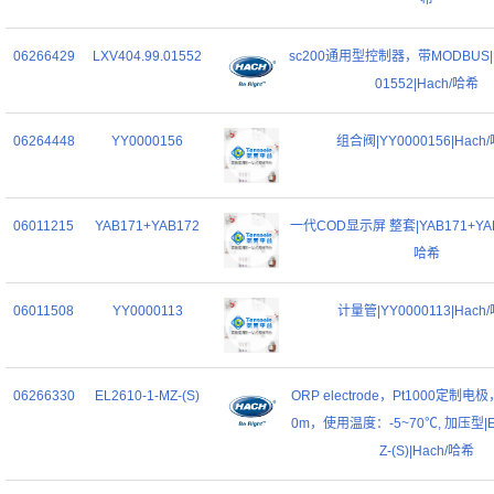
06266429
LXV404.99.01552
sc200通用型控制器，带MODBUS|LX
01552|Hach/哈希
06264448
YY0000156
组合阀|YY0000156|Hach
06011215
YAB171+YAB172
一代COD显示屏 整套|YAB171+YAB1
哈希
06011508
YY0000113
计量管|YY0000113|Hach
06266330
EL2610-1-MZ-(S)
ORP electrode，Pt1000定制
0m，使用温度：-5~70℃, 加压型|EL
Z-(S)|Hach/哈希