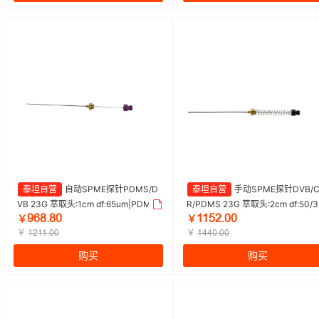
泰坦自营
自动SPME探针PDMS/D
泰坦自营
手动SPME探针DVB/C
VB 23G 萃取头:1cm df:65um|PDMS/
R/PDMS 23G 萃取头:2cm df:50/3
ŴĕȀŽȀŖ
ȩȩŬŒŽŖŖ
DVB 65um 自动|Titan/泰坦 | 1盒（1
m|DVB/CAR/PDMS 50/30um 手
￥
￥
支/盒）
￥
Titan/泰坦 | 1盒（1支/盒）
￥
ȩŒȩȩŽŖŖ
ȩɉɉŖŽŖŖ
购买
购买