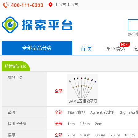
上海市
上海市
热门搜
HOT
全部商品分类
首 页
匠心精选
耗材安防(85)
细分目录
全部
SPME固相微萃取
品牌
全部
Titan/泰坦
Agilent/安捷伦
Sigma/西
吸附层长度
全部
1cm
1.5cm
2cm
层厚
全部
7um
30um
65um
75um
85um