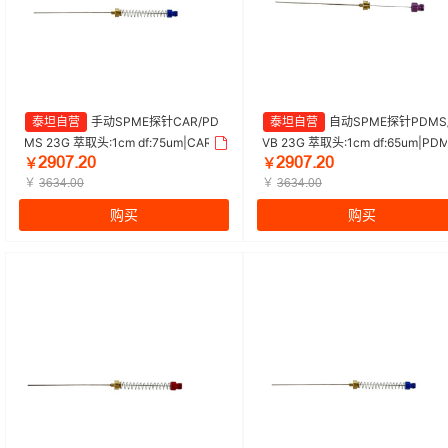
泰坦自营
手动SPME探针CAR/PD
泰坦自营
自动SPME探针PDMS
MS 23G 萃取头:1cm df:75um|CAR/P
VB 23G 萃取头:1cm df:65um|PDM
ŒŴŖǊŽŒŖ
ŒŴŖǊŽŒŖ
DMS 75um 手动|Titan/泰坦 | 1盒（3
DVB 65um 自动|Titan/泰坦 | 1盒
￥
￥
支/盒）
￥
支/盒）
￥
ĳĕĳɉŽŖŖ
ĳĕĳɉŽŖŖ
购买
购买