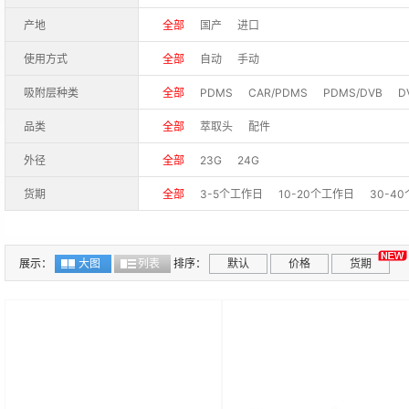
产地
全部
国产
进口
使用方式
全部
自动
手动
吸附层种类
全部
PDMS
CAR/PDMS
PDMS/DVB
D
品类
全部
萃取头
配件
外径
全部
23G
24G
货期
全部
3-5个工作日
10-20个工作日
30-4
展示：
大图
列表
排序：
默认
价格
货期