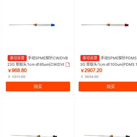
泰坦自营
手动SPME探针CW/DVB
泰坦自营
手动SPME探针PDMS 
23G 萃取头:1cm df:65um|CW/DVB 6
3G 萃取头:1cm df:100um|PDMS 
ŴĕȀŽȀŖ
ŒŴŖǊŽŒŖ
5um 手动|Titan/泰坦 | 1盒（1支/盒）
0um 手动|Titan/泰坦 | 1盒（3支/
￥
￥
￥
盒）
￥
ȩŒȩȩŽŖŖ
ĳĕĳɉŽŖŖ
购买
购买