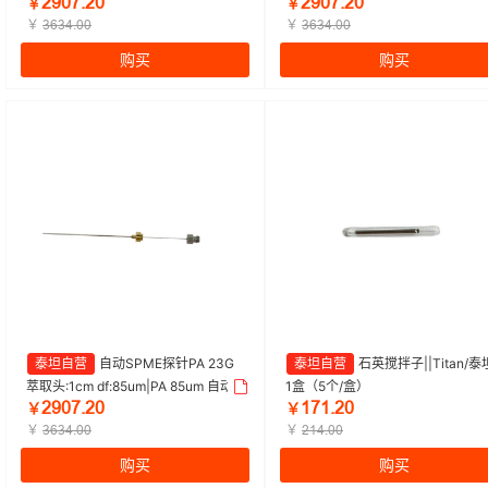
ŒŴŖǊŽŒŖ
ŒŴŖǊŽŒŖ
DMS 75um 自动|Titan/泰坦 | 1盒（3
DMS 85um 自动|Titan/泰坦 | 1盒
￥
￥
支/盒）
￥
支/盒）
￥
ĳĕĳɉŽŖŖ
ĳĕĳɉŽŖŖ
购买
购买
泰坦自营
自动SPME探针PA 23G
泰坦自营
石英搅拌子||Titan/泰坦
萃取头:1cm df:85um|PA 85um 自动|
1盒（5个/盒）
ŒŴŖǊŽŒŖ
ȩǊȩŽŒŖ
Titan/泰坦 | 1盒（3支/盒）
￥
￥
￥
￥
ĳĕĳɉŽŖŖ
ŒȩɉŽŖŖ
购买
购买